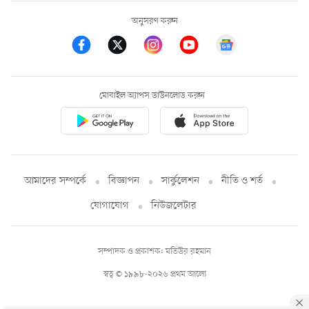
অনুসরণ করুন
মোবাইল অ্যাপস ডাউনলোড করুন
আমাদের সম্পর্কে
বিজ্ঞাপন
সার্কুলেশন
নীতি ও শর্ত
যোগাযোগ
নিউজলেটার
সম্পাদক ও প্রকাশক: মতিউর রহমান
স্বত্ব © ১৯৯৮-২০২৬ প্রথম আলো