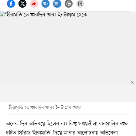
‘হীরামন্ডি’তে ফারদিন খান। ইনস্টাগ্রাম থেকে
অনেক দিন অভিনয়ে ছিলেন না। কিন্তু সঞ্জয়লীলা বানসালির বহুল
চর্চিত সিরিজ ‘হীরামান্ডি’ দিয়ে আবার আলোচনায় অভিনেতা