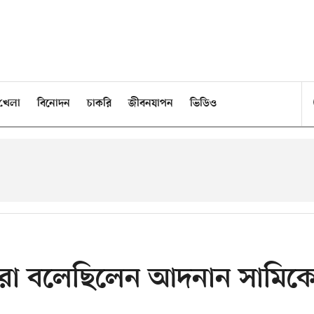
খেলা
বিনোদন
চাকরি
জীবনযাপন
ভিডিও
েরা বলেছিলেন আদনান সামিক