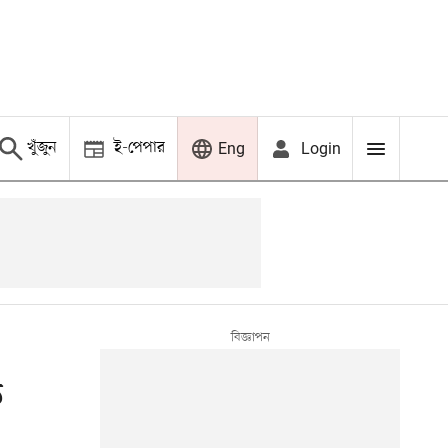
খুঁজুন
ই-পেপার
Login
Eng
ে