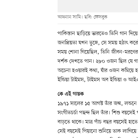
আদনান সামি। ছবি: ফেসবুক
পাকিস্তান ছাড়িয়ে ভারতেও তিনি গান দিয়ে 
জনপ্রিয়তা যখন তুঙ্গে, সে সময় হঠাৎ কর
সময় শোনা গিয়েছিল, তিনি জীবন–মরণের স
দর্শক দেখতে পান। ২৮০ ওজন ছিল যে 
অচেনা হওয়ারই কথা, যাঁর ওজন কমিয়ে হয়েছি
ইন্ডিয়া টাইমস, টাইমস অব ইন্ডিয়া ও 
কে এই গায়ক
১৯৭১ সালের ১৫ আগস্ট তাঁর জন্ম, লন্ডন
সংগীতচর্চা পছন্দ ছিল তাঁর। শিশু বয়সে
বাড়তে থাকে। মাত্র পাঁচ বছর বয়সেই হা
সেই বয়সেই পিয়ানো শুনিয়ে তাক লাগিয়