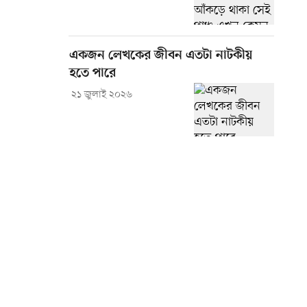
একজন লেখকের জীবন এতটা নাটকীয়
হতে পারে
২১ জুলাই ২০২৬