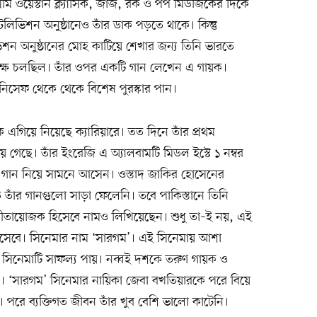
, সেমি ওয়েস্টার্ন ক্ল্যাসিক, জাজ, রক ও পপ মিউজিকের দিকে
িভিশন অনুষ্ঠানেও তাঁর ডাক পড়তে থাকে। কিন্তু
িভিশন অনুষ্ঠানের মোহ কাটিয়ে শেখার জন্য তিনি ভারতে
ক্ষ চলছিল। তাঁর ওপর একটি গান লেখেন এ গায়ক।
উনিসেফ থেকে থেকে বিশেষ পুরস্কার পান।
 এগিয়ে নিয়েছে ক্যারিয়ারে। তত দিনে তাঁর প্রথম
গেছে। তাঁর ইংরেজি এ অ্যালবামটি মিডল ইস্টে ১ নম্বর
 গান নিয়ে সামনে আসেন। ওস্তাদ জাকির হোসেনের
াঁর গানগুলো সাড়া ফেলেনি। তবে পাকিস্তানে তিনি
সংগীতায়োজক হিসেবে নামও লিখিয়েছেন। শুধু তা–ই নয়, এই
হিসেবে। সিনেমার নাম ‘সারগম’। এই সিনেমায় আশা
 সিনেমাটি সাফল্য পায়। নব্বই দশকে তরুণ গায়ক ও
ন। ‘সারগম’ সিনেমার নায়িকা জেবা বখতিয়ারকে পরে বিয়ে
 পরে ব্যক্তিগত জীবন তাঁর খুব বেশি ভালো কাটেনি।