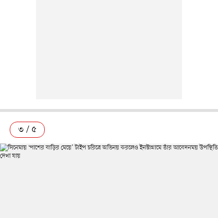
৩ / ৫