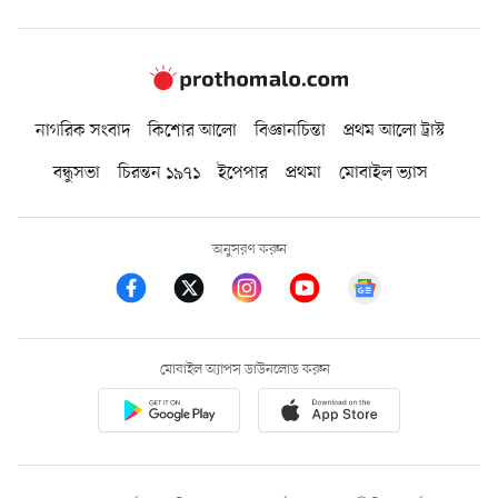
নাগরিক সংবাদ
কিশোর আলো
বিজ্ঞানচিন্তা
প্রথম আলো ট্রাস্ট
বন্ধুসভা
চিরন্তন ১৯৭১
ইপেপার
প্রথমা
মোবাইল ভ্যাস
অনুসরণ করুন
মোবাইল অ্যাপস ডাউনলোড করুন