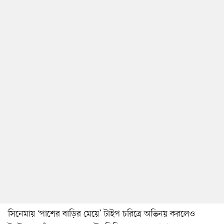
সিনেমায় ‘পাশের বাড়ির মেয়ে’ টাইপ চরিত্রে অভিনয় করলেও