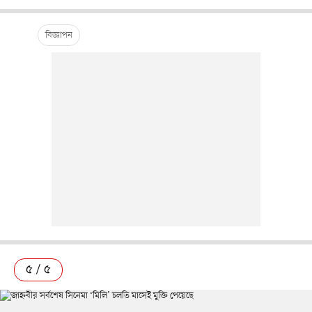
৫ / ৫