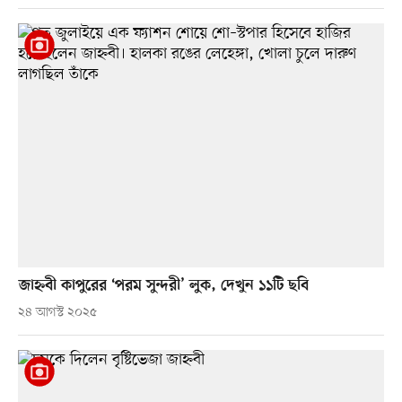
জাহ্নবী কাপুরের ‘পরম সুন্দরী’ লুক, দেখুন ১১টি ছবি
২৪ আগস্ট ২০২৫