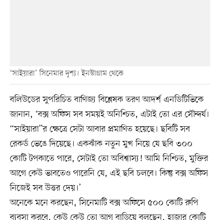
‘সাইয়ারা’ সিনেমার দৃশ্য। ইনস্টাগ্রাম থেকে
বলিউডের সুপরিচিত বাণিজ্য বিশ্লেষক তরণ আদর্শ এনডিটিভিকে
জানান, ‘বক্স অফিস সব সময়ই অনিশ্চিত, এটাই তো এর সৌন্দর্য।
“সাইয়ারা”র ক্ষেত্রে সেটা আবার প্রমাণিত হয়েছে। ছবিটি সব
রেকর্ড ভেঙে দিয়েছে। একঝাঁক নতুন মুখ নিয়ে যে ছবি ৩০০
কোটি টপকাতে পারে, সেটাই তো অবিশ্বাস্য! আমি নিশ্চিত, মুক্তির
আগে কেউ ভাবতেও পারেনি যে, এই ছবি চলবে। কিন্তু বক্স অফিস
নিজেই সব উত্তর দেয়।’
অনেকে মনে করছেন, সিনেমাটি বক্স অফিসে ৫০০ কোটি রুপি
ব্যবসা করবে, কেউ কেউ তো আগ বাড়িয়ে বলছেন, হাজার কোটি