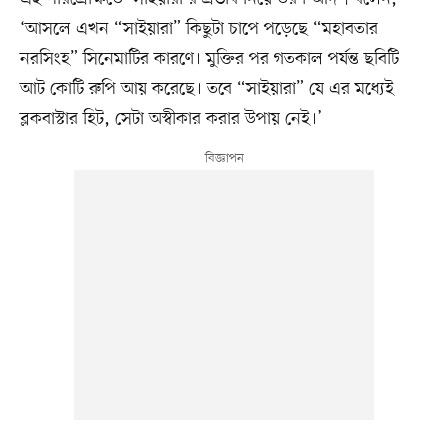
‘আসলে এখন “সাইয়ারা” কিছুটা চাপে পড়েছে “মহাবতার
নরসিংহ” সিনেমাটির কারণে। মুক্তির পর গতকাল পর্যন্ত ছবিটি
আট কোটি রুপি আয় করেছে। তবে “সাইয়ারা” যে এর মধ্যেই
ব্লকবাস্টার হিট, সেটা অস্বীকার করার উপায় নেই।’