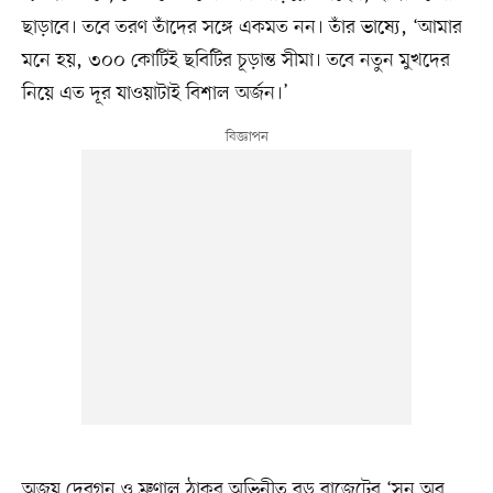
ছাড়াবে। তবে তরণ তাঁদের সঙ্গে একমত নন। তাঁর ভাষ্যে, ‘আমার
মনে হয়, ৩০০ কোটিই ছবিটির চূড়ান্ত সীমা। তবে নতুন মুখদের
নিয়ে এত দূর যাওয়াটাই বিশাল অর্জন।’
অজয় দেবগন ও ম্রুণাল ঠাকুর অভিনীত বড় বাজেটের ‘সন অব