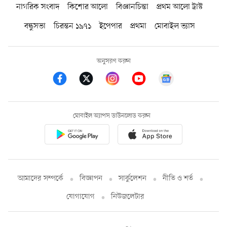
নাগরিক সংবাদ
কিশোর আলো
বিজ্ঞানচিন্তা
প্রথম আলো ট্রাস্ট
বন্ধুসভা
চিরন্তন ১৯৭১
ইপেপার
প্রথমা
মোবাইল ভ্যাস
অনুসরণ করুন
মোবাইল অ্যাপস ডাউনলোড করুন
আমাদের সম্পর্কে
বিজ্ঞাপন
সার্কুলেশন
নীতি ও শর্ত
যোগাযোগ
নিউজলেটার