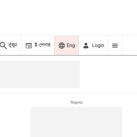
খুঁজুন
ই-পেপার
Login
Eng