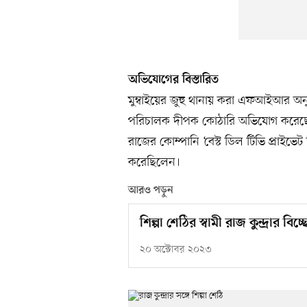
অভিযোগের বিস্তারিত
মুম্বাইয়ের জুহু থানায় করা এফআইআর অনুয
পরিচালক দীপক কোঠারি অভিযোগ করেছেন 
রাজের কোম্পানি ‘বেস্ট ডিল টিভি প্রাই
করেছিলেন।
আরও পড়ুন
শিল্পা শেঠির স্বামী রাজ কুন্দ্রার বিচ
২০ অক্টোবর ২০২৩