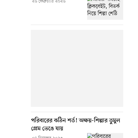
২৬ ফেব্রুয়ারি ২০২৬
পরিবারের কঠিন শর্ত! অক্ষয়-শিল্পার তুমুল
প্রেম ভেঙে যায়