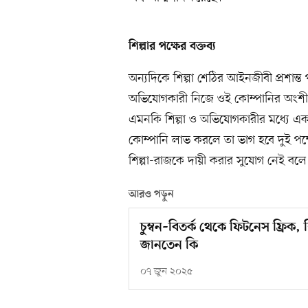
শিল্পার পক্ষের বক্তব্য
অন্যদিকে শিল্পা শেঠির আইনজীবী প্রশান্
অভিযোগকারী নিজে ওই কোম্পানির অংশী
এমনকি শিল্পা ও অভিযোগকারীর মধ্যে একটি
কোম্পানি লাভ করলে তা ভাগ হবে দুই পক
শিল্পা-রাজকে দায়ী করার সুযোগ নেই বলে
আরও পড়ুন
চুম্বন–বিতর্ক থেকে ফিটনেস ফ্রিক, 
জানতেন কি
০৭ জুন ২০২৫