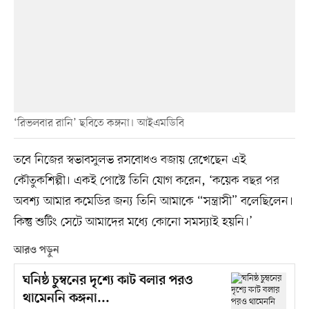
‘রিভলবার রানি’ ছবিতে কঙ্গনা। আইএমডিবি
তবে নিজের স্বভাবসুলভ রসবোধও বজায় রেখেছেন এই
কৌতুকশিল্পী। একই পোস্টে তিনি যোগ করেন, ‘কয়েক বছর পর
অবশ্য আমার কমেডির জন্য তিনি আমাকে “সন্ত্রাসী” বলেছিলেন।
কিন্তু শুটিং সেটে আমাদের মধ্যে কোনো সমস্যাই হয়নি।’
আরও পড়ুন
ঘনিষ্ঠ চুম্বনের দৃশ্যে কাট বলার পরও
থামেননি কঙ্গনা...