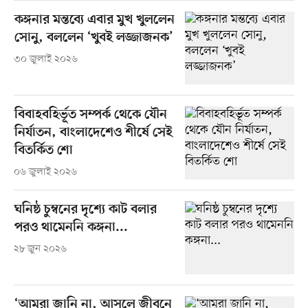
কঙ্গনার মন্তব্যে এবার মুখ খুললেন
সোনু, বললেন ‘খুবই লজ্জাজনক’
৩০ জুলাই ২০২৬
বিবাহবহির্ভূত সম্পর্ক থেকে যৌন
নির্যাতন, বাংলাদেশেও শীর্ষে সেই
বিতর্কিত শো
০৬ জুলাই ২০২৬
ঘনিষ্ঠ চুম্বনের দৃশ্যে কাট বলার
পরও থামেননি কঙ্গনা...
২৮ জুন ২০২৬
‘আমরা জানি না, আসলে জীবনে