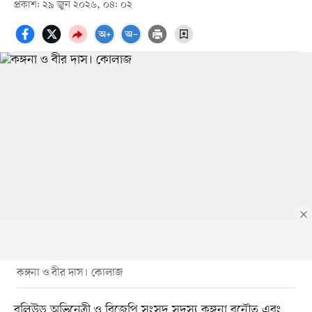
প্রকাশ: ২৯ জুন ২০২৬, ০৪: ০২
কঙ্গনা ও বীর দাস। কোলাজ
বলিউড অভিনেত্রী ও বিজেপি সংসদ সদস্য কঙ্গনা রনৌত এবং