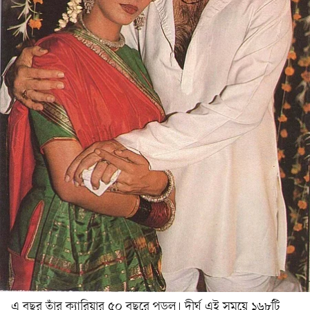
এ বছর তাঁর ক্যারিয়ার ৫০ বছরে পড়ল। দীর্ঘ এই সময়ে ১৬৮টি