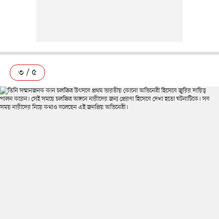
৩ / ৫