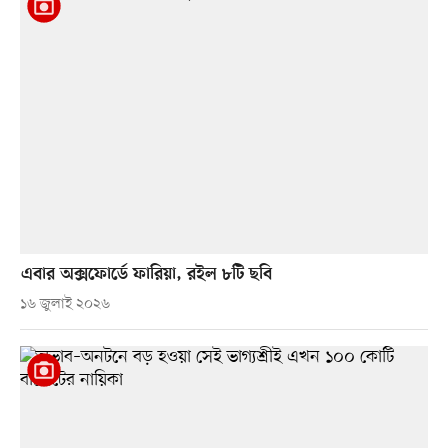
এবার অক্সফোর্ডে ফারিয়া, রইল ৮টি ছবি
১৬ জুলাই ২০২৬