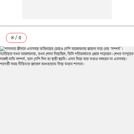
৪ / ৫