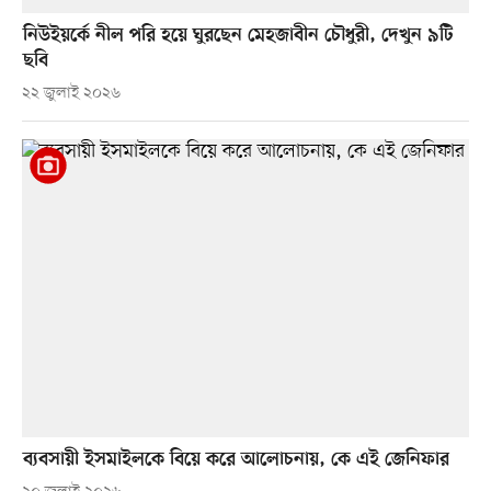
নিউইয়র্কে নীল পরি হয়ে ঘুরছেন মেহজাবীন চৌধুরী, দেখুন ৯টি
ছবি
২২ জুলাই ২০২৬
ব্যবসায়ী ইসমাইলকে বিয়ে করে আলোচনায়, কে এই জেনিফার