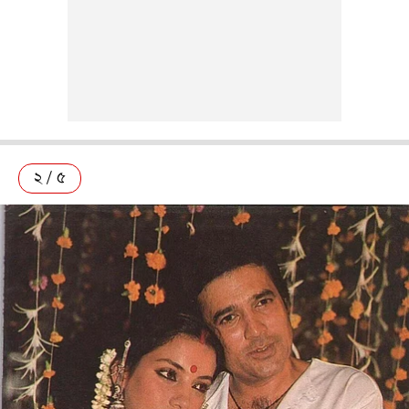
২ / ৫