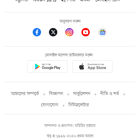
বন্ধুসভা
চিরন্তন ১৯৭১
ইপেপার
প্রথমা
মোবাইল ভ্যাস
অনুসরণ করুন
মোবাইল অ্যাপস ডাউনলোড করুন
আমাদের সম্পর্কে
বিজ্ঞাপন
সার্কুলেশন
নীতি ও শর্ত
যোগাযোগ
নিউজলেটার
সম্পাদক ও প্রকাশক: মতিউর রহমান
স্বত্ব © ১৯৯৮-২০২৬ প্রথম আলো