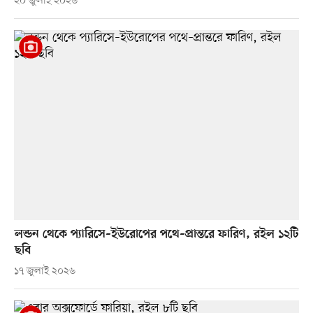
২০ জুলাই ২০২৬
লন্ডন থেকে প্যারিসে–ইউরোপের পথে–প্রান্তরে ফারিণ, রইল ১২টি
ছবি
১৭ জুলাই ২০২৬