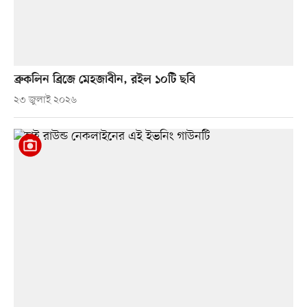
ব্রুকলিন ব্রিজে মেহজাবীন, রইল ১০টি ছবি
২৩ জুলাই ২০২৬