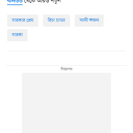
থেকে আরও পড়ুন
বলিউড
তারকার প্রেম
রিচা চাড্ডা
আলী ফজল
তারকা