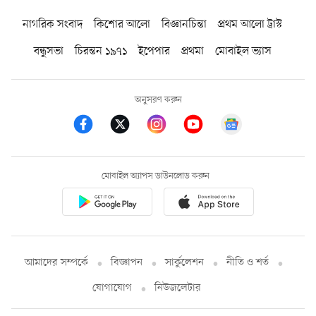
নাগরিক সংবাদ
কিশোর আলো
বিজ্ঞানচিন্তা
প্রথম আলো ট্রাস্ট
বন্ধুসভা
চিরন্তন ১৯৭১
ইপেপার
প্রথমা
মোবাইল ভ্যাস
অনুসরণ করুন
মোবাইল অ্যাপস ডাউনলোড করুন
আমাদের সম্পর্কে
বিজ্ঞাপন
সার্কুলেশন
নীতি ও শর্ত
যোগাযোগ
নিউজলেটার