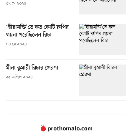
০৭ মে ২০২৪
‘হীরামন্ডি’তে কত কোটি রুপির
গয়না পরেছিলেন রিচা
০৪ মে ২০২৪
মীনা কুমারী রিচার প্রেরণা
২৫ এপ্রিল ২০২৪