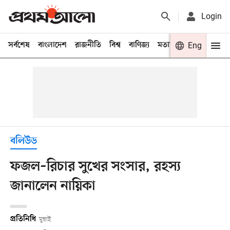
Login
সর্বশেষ
বাংলাদেশ
রাজনীতি
বিশ্ব
বাণিজ্য
মতামত
খেলা
Eng
বিনো
বলিউড
ফজল–রিচার সুখের সংসার, রহস্য
জানালেন নায়িকা
প্রতিনিধি
মুম্বাই