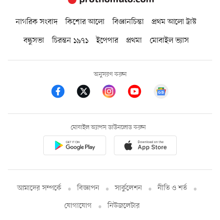
নাগরিক সংবাদ
কিশোর আলো
বিজ্ঞানচিন্তা
প্রথম আলো ট্রাস্ট
বন্ধুসভা
চিরন্তন ১৯৭১
ইপেপার
প্রথমা
মোবাইল ভ্যাস
অনুসরণ করুন
মোবাইল অ্যাপস ডাউনলোড করুন
আমাদের সম্পর্কে
বিজ্ঞাপন
সার্কুলেশন
নীতি ও শর্ত
যোগাযোগ
নিউজলেটার