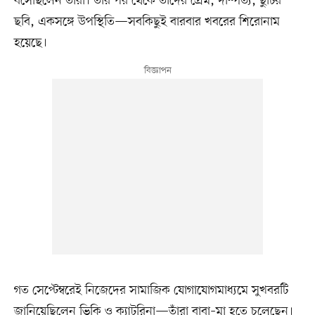
বসেছিলেন তাঁরা। তার পর থেকে তাঁদের প্রেম, দাম্পত্য, ছুটির
ছবি, একসঙ্গে উপস্থিতি—সবকিছুই বারবার খবরের শিরোনাম
হয়েছে।
গত সেপ্টেম্বরেই নিজেদের সামাজিক যোগাযোগমাধ্যমে সুখবরটি
জানিয়েছিলেন ভিকি ও ক্যাটরিনা—তাঁরা বাবা–মা হতে চলেছেন।