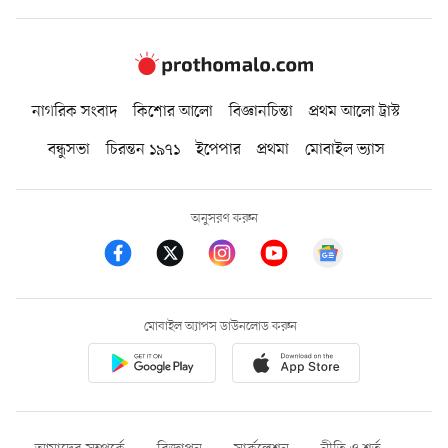
নাগরিক সংবাদ
কিশোর আলো
বিজ্ঞানচিন্তা
প্রথম আলো ট্রাস্ট
বন্ধুসভা
চিরন্তন ১৯৭১
ইপেপার
প্রথমা
মোবাইল ভ্যাস
অনুসরণ করুন
মোবাইল অ্যাপস ডাউনলোড করুন