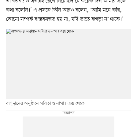
তা করব? ও এতটাই রেগে গিয়েছিল যে কয়েক দিন আমার সঙ্গে
কথা বলেনি।’ এ প্রসঙ্গে তিনি আরও বলেন, ‘আমি মনে করি,
কোনো সম্পর্ক বাস্তবসম্মত হয় না, যদি তাতে ঝগড়া না থাকে।’
বাগ্‌দানের অনুষ্ঠানে সবিতা ও নাগা। এক্স থেকে