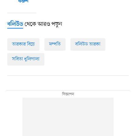
করুন
থেকে আরও পড়ুন
বলিউড
তারকার বিয়ে
দম্পতি
বলিউড তারকা
সবিতা ধুলিপালা