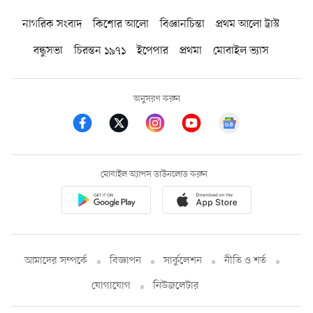
নাগরিক সংবাদ
কিশোর আলো
বিজ্ঞানচিন্তা
প্রথম আলো ট্রাস্ট
বন্ধুসভা
চিরন্তন ১৯৭১
ইপেপার
প্রথমা
মোবাইল ভ্যাস
অনুসরণ করুন
মোবাইল অ্যাপস ডাউনলোড করুন
আমাদের সম্পর্কে
বিজ্ঞাপন
সার্কুলেশন
নীতি ও শর্ত
যোগাযোগ
নিউজলেটার