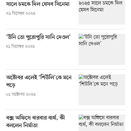
সালে চমকে দিল যেসব সিনেমা
৩১ ডিসেম্বর ২০২৫
‘উনি তো পুরোপুরি সানি দেওল’
২১ ডিসেম্বর ২০২৫
অক্টোবর এলেই ‘শিউলি’কে মনে
পড়ে
০১ অক্টোবর ২০২৫
বক্স অফিসে বারবার ব্যর্থ, কী
বললেন নির্মাতা