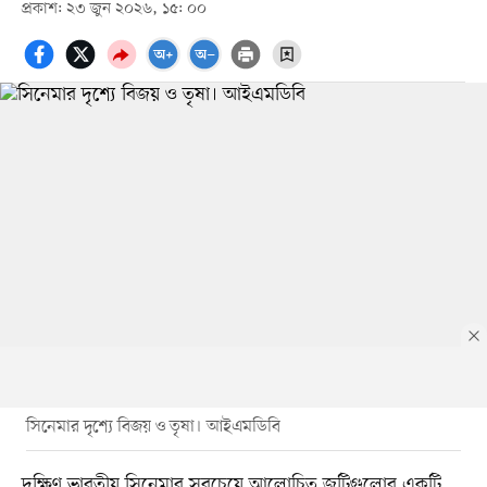
প্রকাশ: ২৩ জুন ২০২৬, ১৫: ০০
সিনেমার দৃশ্যে বিজয় ও তৃষা। আইএমডিবি
দক্ষিণ ভারতীয় সিনেমার সবচেয়ে আলোচিত জুটিগুলোর একটি