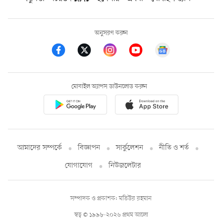
অনুসরণ করুন
মোবাইল অ্যাপস ডাউনলোড করুন
আমাদের সম্পর্কে
বিজ্ঞাপন
সার্কুলেশন
নীতি ও শর্ত
যোগাযোগ
নিউজলেটার
সম্পাদক ও প্রকাশক: মতিউর রহমান
স্বত্ব © ১৯৯৮-২০২৬ প্রথম আলো