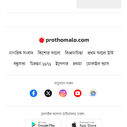
নাগরিক সংবাদ
কিশোর আলো
বিজ্ঞানচিন্তা
প্রথম আলো ট্রাস্ট
বন্ধুসভা
চিরন্তন ১৯৭১
ইপেপার
প্রথমা
মোবাইল ভ্যাস
অনুসরণ করুন
মোবাইল অ্যাপস ডাউনলোড করুন