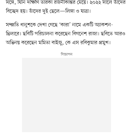
সঙ্গে, যিনি দক্ষিণি তারকা রজনীকান্তর মেয়ে। ২০২২ সালে তাঁদের
বিচ্ছেদ হয়। তাঁদের দুই ছেলে—লিঙ্গা ও যাত্রা।
সম্প্রতি ধানুশকে দেখা গেছে ‘কারা’ নামে একটি অ্যাকশন-
থ্রিলারে। ছবিটি পরিচালনা করেছেন বিগনেশ রাজা। ছবিতে আরও
অভিনয় করেছেন মমিতা বাইজু, কে এস রবিকুমার প্রমুখ।