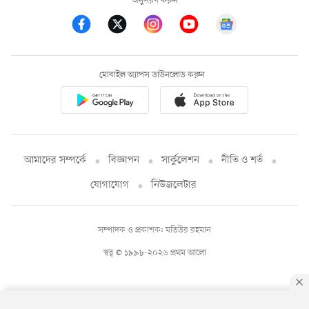
অনুসরণ করুন
মোবাইল অ্যাপস ডাউনলোড করুন
আমাদের সম্পর্কে
বিজ্ঞাপন
সার্কুলেশন
নীতি ও শর্ত
যোগাযোগ
নিউজলেটার
সম্পাদক ও প্রকাশক: মতিউর রহমান
স্বত্ব © ১৯৯৮-২০২৬ প্রথম আলো