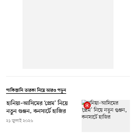
পাকিস্তানি তারকা নিয়ে আরও পড়ুন
হানিয়া–আসিমের ‘প্রেম’ নিয়ে
নতুন গুঞ্জন, কনসার্টে হাজির
২১ জুলাই ২০২৬