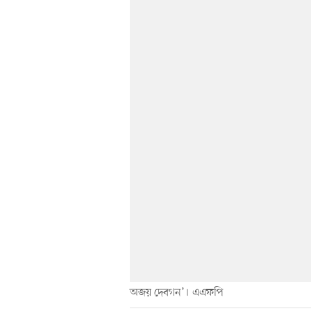
অজয় দেবগন’। এএফপি