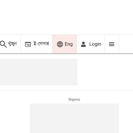
খুঁজুন
ই-পেপার
Login
Eng