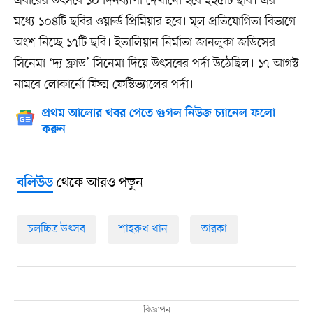
এবারের উৎসবে ১০ দিনব্যাপী দেখানো হবে ২২৫টি ছবি। এর
মধ্যে ১০৪টি ছবির ওয়ার্ল্ড প্রিমিয়ার হবে। মূল প্রতিযোগিতা বিভাগে
অংশ নিচ্ছে ১৭টি ছবি। ইতালিয়ান নির্মাতা জানলুকা জডিসের
সিনেমা ‘দ্য ফ্লাড’ সিনেমা দিয়ে উৎসবের পর্দা উঠেছিল। ১৭ আগস্ট
নামবে লোকার্নো ফিল্ম ফেস্টিভ্যালের পর্দা।
প্রথম আলোর খবর পেতে গুগল নিউজ চ্যানেল ফলো
করুন
থেকে আরও পড়ুন
বলিউড
চলচ্চিত্র উৎসব
শাহরুখ খান
তারকা