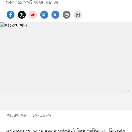
প্রকাশ: ১১ আগস্ট ২০২৪, ০৯: ৪৫
শাহরুখ খান
ছবি: এএফপি
সুইজারল্যান্ডে চলছে ৭৭তম লোকার্নো ফিল্ম ফেস্টিভ্যাল। সিনেমার