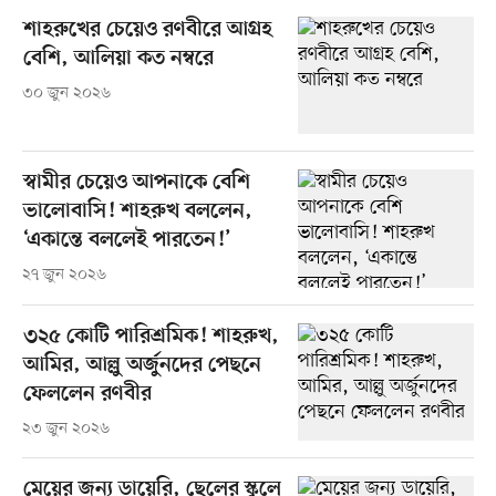
শাহরুখের চেয়েও রণবীরে আগ্রহ
বেশি, আলিয়া কত নম্বরে
৩০ জুন ২০২৬
স্বামীর চেয়েও আপনাকে বেশি
ভালোবাসি! শাহরুখ বললেন,
‘একান্তে বললেই পারতেন!’
২৭ জুন ২০২৬
৩২৫ কোটি পারিশ্রমিক! শাহরুখ,
আমির, আল্লু অর্জুনদের পেছনে
ফেললেন রণবীর
২৩ জুন ২০২৬
মেয়ের জন্য ডায়েরি, ছেলের স্কুলে