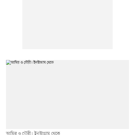
আমির ও গৌরী। ইনস্টাগ্রাম থেকে