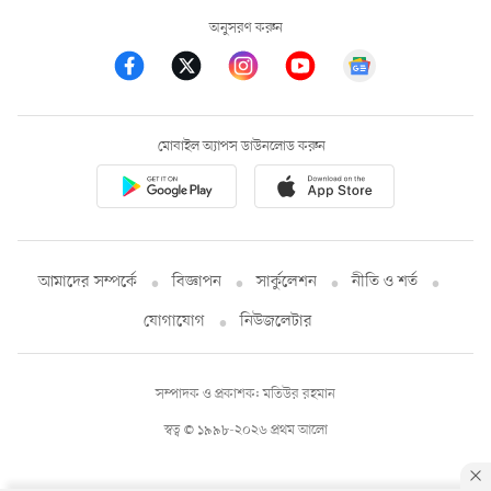
অনুসরণ করুন
মোবাইল অ্যাপস ডাউনলোড করুন
আমাদের সম্পর্কে
বিজ্ঞাপন
সার্কুলেশন
নীতি ও শর্ত
যোগাযোগ
নিউজলেটার
সম্পাদক ও প্রকাশক: মতিউর রহমান
স্বত্ব © ১৯৯৮-২০২৬ প্রথম আলো