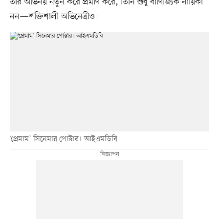
তাঁর অভিনয় নতুন করে প্রমাণ করে, তিনি শুধু বাণিজ্যিক নায়িকা
নন—শক্তিশালী অভিনেত্রীও।
‘প্রেমাম’ সিনেমার পোস্টার। আইএমডিবি