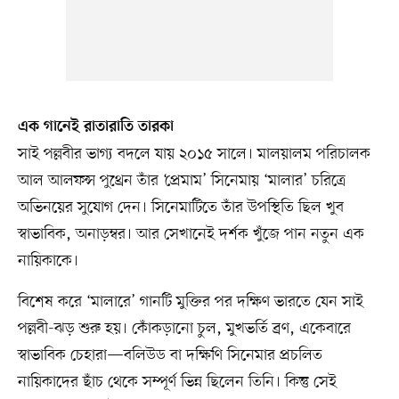
এক গানেই রাতারাতি তারকা
সাই পল্লবীর ভাগ্য বদলে যায় ২০১৫ সালে। মালয়ালম পরিচালক
আল আলফন্স পুথ্রেন তাঁর ‘প্রেমাম’ সিনেমায় ‘মালার’ চরিত্রে
অভিনয়ের সুযোগ দেন। সিনেমাটিতে তাঁর উপস্থিতি ছিল খুব
স্বাভাবিক, অনাড়ম্বর। আর সেখানেই দর্শক খুঁজে পান নতুন এক
নায়িকাকে।
বিশেষ করে ‘মালারে’ গানটি মুক্তির পর দক্ষিণ ভারতে যেন সাই
পল্লবী-ঝড় শুরু হয়। কোঁকড়ানো চুল, মুখভর্তি ব্রণ, একেবারে
স্বাভাবিক চেহারা—বলিউড বা দক্ষিণি সিনেমার প্রচলিত
নায়িকাদের ছাঁচ থেকে সম্পূর্ণ ভিন্ন ছিলেন তিনি। কিন্তু সেই