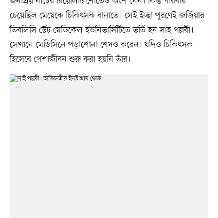
জনপ্রিয় নাচের রিয়েলিটি শোতেও অংশ নেন। কিন্তু পরিবার
চেয়েছিল মেয়েকে চিকিৎসক বানাতে। সেই ইচ্ছা পূরণেই জর্জিয়ার
তিবলিসি স্টেট মেডিকেল ইউনিভার্সিটিতে ভর্তি হন সাই পল্লবী।
সেখানে মেডিসিনে পড়াশোনা শেষও করেন। যদিও চিকিৎসক
হিসেবে পেশাজীবন শুরু করা হয়নি তাঁর।