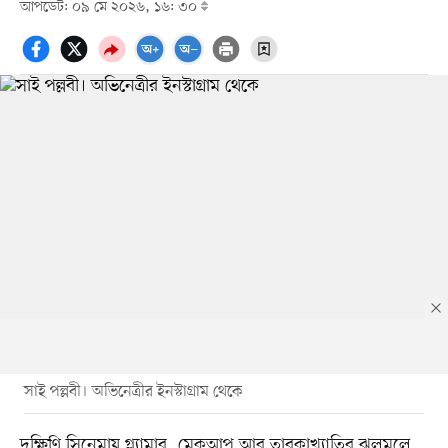
আপডেট: ০৯ মে ২০২৬, ১৬: ৩০
সাই পল্লবী। অভিনেত্রীর ইনস্টাগ্রাম থেকে
দক্ষিণি সিনেমায় গ্ল্যামার, মেকআপ আর তারকাখ্যাতির ঝলমলে