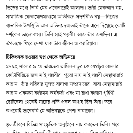
ভিড়ের মধ্যে তিনি যেন একেবারেই আলাদা। ভারী মেকআপ নয়,
সামাজিক যোগাযোগমাধ্যমে অতিরিক্ত প্রদর্শনীও নয়—নিজের
স্বাভাবিক উপস্থিতি আর অভিনয়দক্ষতাই তাঁকে এনে দিয়েছে কোটি
দর্শকের ভালোবাসা। তিনি সাই পল্লবী। আজ তাঁর জন্মদিন। এ
উপলক্ষে ফিরে দেখা যাক তাঁর জীবন ও ক্যারিয়ার।
চিকিৎসক হওয়ার স্বপ্ন থেকে অভিনয়ে
১৯৯২ সালের ৯ মে ভারতের তামিলনাড়ুর কোয়েম্বাটুর জেলার
কোটাগিরিতে জন্ম সাই পল্লবীর। পুরো নাম সাই পল্লবী সেন্থামারাই
কান্নান। তাঁর পরিবার মূলত বাদাগা সম্প্রদায়ের। বাবা সেন্থামারাই
কান্নান একজন কাস্টমস কর্মকর্তা এবং মা রাধা কান্নান গৃহিণী।
ছোটবেলা থেকেই নাচের প্রতি প্রবল আগ্রহ ছিল তাঁর। তবে
কখনোই ভাবেননি যে অভিনয়কে পেশা বানাবেন।
স্কুলজীবনে বিভিন্ন সাংস্কৃতিক অনুষ্ঠানে নাচ করতেন তিনি। পরে