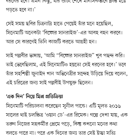
ধরনের হবে। এমন কিছু, যার শুটিং শেষে মানসিকভাবে ক্লান্ত হয়ে
পড়তে হবে না।’
সেই সময় ছবির চিত্রনাট্য হাতে পেয়েই তাঁর মনে হয়েছিল,
সিনেমাটি অনেকটা ‘বিফোর সানরাইজ’-এর আবহ বহন করবে।
আর সে কারণেই তিনি কাজটি করতে আগ্রহী হন।
সাই পল্লবীর ভাষায়, ‘আমি “বিফোর সানরাইজ” খুব পছন্দ করি।
তাই ভেবেছিলাম, এই সিনেমাটিও হয়তো সেই ধরনের হবে।’ তবে
তাঁর সহশিল্পী জুনাইদ খান অভিনেত্রীর সন্দেহ উড়িয়ে দিয়ে বলেন,
এই চরিত্রের জন্য সাই পল্লবীই উপযুক্ত ছিলেন।
‘এক দিন’ নিয়ে মিশ্র প্রতিক্রিয়া
সিনেমাটি পরিচালনা করেছেন সুনীল পান্ডে। এটি মূলত ২০১৬
সালের থাই চলচ্চিত্র ‘ওয়ান ডে’-এর রিমেক। গল্পে দেখা যায়, এক
তরুণ নিজের সহকর্মীর প্রেমে পড়ে, কিন্তু কখনো মনের কথা
বলতে পারে না। পরে এক দিনের জন্য তার সেই ইচ্ছা সত্যি