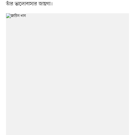
তাঁর ভালোবাসার জায়গা।