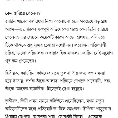
কেন হারিয়ে গেলেন?
জারিন খানের ক্যারিয়ার নিয়ে আলোচনা হলে সবচেয়ে বড় প্রশ্ন
আসে—এত জাঁকজমকপূর্ণ অভিষেকের পরও কেন তিনি হারিয়ে
গেলেন? এর পেছনে কয়েকটি কারণ আছে। প্রথমত, বলিউডে
টিকে থাকতে শুধু সুন্দর চেহারা যথেষ্ট নয়। প্রয়োজন শক্তিশালী
চরিত্র, ভালো পরিচালক ও ধারাবাহিক সাফল্য। জারিন সেই সুযোগ
খুব কম পেয়েছেন।
দ্বিতীয়ত, ক্যাটরিনা কাইফের সঙ্গে তুলনা তাঁর জন্য বড় সমস্যা
হয়ে দাঁড়ায়। দর্শক তাঁকে আলাদা পরিচয়ে দেখতে পারেননি; বরং
তাঁকে ‘আরেক ক্যাটরিনা’ হিসেবেই দেখা হয়েছে।
তৃতীয়ত, তিনি এমন সময়ে বলিউডে এসেছিলেন, যখন নতুন
অভিনেত্রীদের মধ্যে প্রতিযোগিতা ছিল ভয়ংকর। দীপিকা পাড়ুকোন,
প্রিয়াঙ্কা চোপড়া, আনুশকা শর্মা, সোনাক্ষী সিনহা—প্রত্যেকে