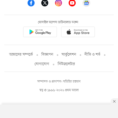
মোবাইল অ্যাপস ডাউনলোড করুন
আমাদের সম্পর্কে
বিজ্ঞাপন
সার্কুলেশন
নীতি ও শর্ত
যোগাযোগ
নিউজলেটার
সম্পাদক ও প্রকাশক: মতিউর রহমান
স্বত্ব © ১৯৯৮-২০২৬ প্রথম আলো