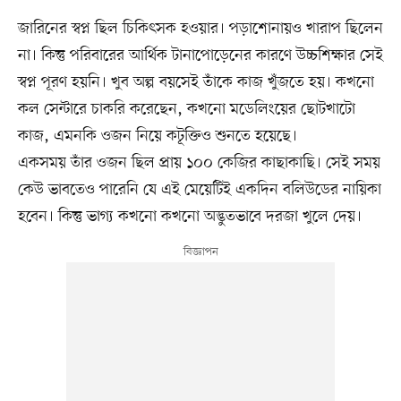
জারিনের স্বপ্ন ছিল চিকিৎসক হওয়ার। পড়াশোনায়ও খারাপ ছিলেন
না। কিন্তু পরিবারের আর্থিক টানাপোড়েনের কারণে উচ্চশিক্ষার সেই
স্বপ্ন পূরণ হয়নি। খুব অল্প বয়সেই তাঁকে কাজ খুঁজতে হয়। কখনো
কল সেন্টারে চাকরি করেছেন, কখনো মডেলিংয়ের ছোটখাটো
কাজ, এমনকি ওজন নিয়ে কটূক্তিও শুনতে হয়েছে।
একসময় তাঁর ওজন ছিল প্রায় ১০০ কেজির কাছাকাছি। সেই সময়
কেউ ভাবতেও পারেনি যে এই মেয়েটিই একদিন বলিউডের নায়িকা
হবেন। কিন্তু ভাগ্য কখনো কখনো অদ্ভুতভাবে দরজা খুলে দেয়।