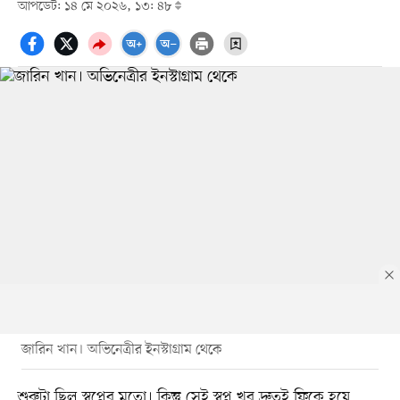
আপডেট: ১৪ মে ২০২৬, ১৩: ৪৮
জারিন খান। অভিনেত্রীর ইনস্টাগ্রাম থেকে
শুরুটা ছিল স্বপ্নের মতো। কিন্তু সেই স্বপ্ন খুব দ্রুতই ফিকে হয়ে