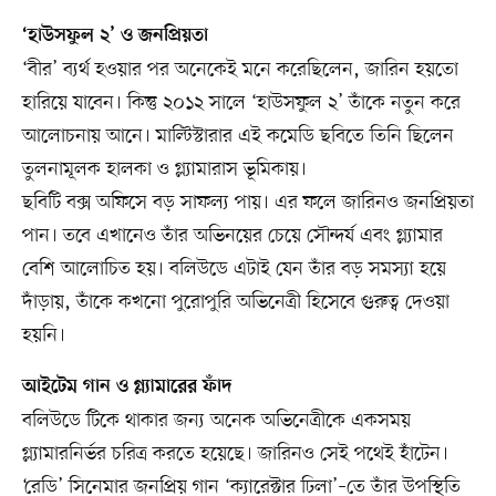
‘হাউসফুল ২’ ও জনপ্রিয়তা
‘বীর’ ব্যর্থ হওয়ার পর অনেকেই মনে করেছিলেন, জারিন হয়তো
হারিয়ে যাবেন। কিন্তু ২০১২ সালে ‘হাউসফুল ২’ তাঁকে নতুন করে
আলোচনায় আনে। মাল্টিস্টারার এই কমেডি ছবিতে তিনি ছিলেন
তুলনামূলক হালকা ও গ্ল্যামারাস ভূমিকায়।
ছবিটি বক্স অফিসে বড় সাফল্য পায়। এর ফলে জারিনও জনপ্রিয়তা
পান। তবে এখানেও তাঁর অভিনয়ের চেয়ে সৌন্দর্য এবং গ্ল্যামার
বেশি আলোচিত হয়। বলিউডে এটাই যেন তাঁর বড় সমস্যা হয়ে
দাঁড়ায়, তাঁকে কখনো পুরোপুরি অভিনেত্রী হিসেবে গুরুত্ব দেওয়া
হয়নি।
আইটেম গান ও গ্ল্যামারের ফাঁদ
বলিউডে টিকে থাকার জন্য অনেক অভিনেত্রীকে একসময়
গ্ল্যামারনির্ভর চরিত্র করতে হয়েছে। জারিনও সেই পথেই হাঁটেন।
‘রেডি’ সিনেমার জনপ্রিয় গান ‘ক্যারেক্টার ঢিলা’–তে তাঁর উপস্থিতি