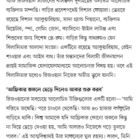
আজ রিজওয়ান সাজানের বাসভবন দুবাইয়ের অন্যতম আলোচিত
ব্যক্তিগত সম্পত্তি। বাড়ির প্রবেশপথেই বিশাল ফোয়ারা। ভেতরে
রয়েছে বিশাল অ্যাকুয়ারিয়াম, সাদা গ্র্যান্ড পিয়ানো, ব্যক্তিগত
থিয়েটার, স্পা, গেমিং জোন, ক্যাসিনো-স্টাইল লাউঞ্জ এবং
শিশুদের জন্য বিশেষ প্লে-রুম। বাড়ির কিছু বাথরুমও যেন
বিলাসিতার আলাদা সংজ্ঞা। একটিতে রয়েছে অ্যাকুয়ারিয়াম, রেইন
শাওয়ার এবং আইস বাথ। তাঁর সন্তানদের বিলাসী জীবনযাপন
প্রায়ই সামাজিক যোগাযোগমাধ্যমে আলোচনার বিষয় হয়। তবে এই
বিলাসিতার মধ্যেও রিজওয়ান নিজের অতীত ভুলে যাননি।
‘আফ্রিকার জঙ্গলে ছেড়ে দিলেও আবার শুরু করব’
রিজওয়ানের সবচেয়ে আলোচিত উক্তিগুলোর একটি হলো—‘আমি
বস্তিতে জন্মেছি। পরে চাওলে থেকেছি। আজ ৪০ হাজার বর্গফুটের
বাড়িতে থাকি। কিন্তু আমাকে যদি আফ্রিকার কোনো জঙ্গলে কিছু
না দিয়ে ছেড়ে দেওয়া হয়, আমি আবারও নিজেকে গড়ে তুলতে
পারব।’ এই আত্মবিশ্বাসই তাঁর সাফল্যের মূল রহস্য। কারণ, তিনি