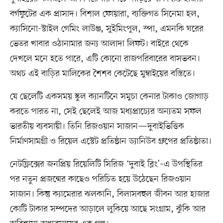
বর্গফুটের এক প্রাসাদ। বিশাল ফোয়ারা, ব্যক্তিগত সিনেমা হল,
ক্যাসিনো-স্টাইল গেমিং লাউঞ্জ, সুইমিংপুল, স্পা, এমনকি ঘরের
ভেতর খাবার ওঠানামার জন্য আলাদা লিফট। বাইরে থেকে
দেখলে মনে হতে পারে, এটি কোনো রাজপরিবারের বাসভবন।
অথচ এই বাড়ির মালিকের শৈশব কেটেছে মুম্বাইয়ের বস্তিতে।
যে ছেলেটি একসময় স্কুল ক্যানটিনে সমুচা কেনার টাকাও জোগাড়
করতে পারত না, সেই ছেলেই আজ মধ্যপ্রাচ্যের অন্যতম সফল
ভারতীয় ব্যবসায়ী। তিনি রিজওয়ান সাজান—দুবাইভিত্তিক
নির্মাণসামগ্রী ও রিয়েল এস্টেট প্রতিষ্ঠান ড্যানিউব গ্রুপের প্রতিষ্ঠাতা।
নেটফ্লিক্সের জনপ্রিয় রিয়েলিটি সিরিজ ‘দুবাই ব্লিং’–এ উপস্থিতির
পর নতুন প্রজন্মের কাছেও পরিচিত হয়ে উঠেছেন রিজওয়ান
সাজান। কিন্তু ক্যামেরার ঝলকানি, বিলাসবহুল জীবন আর হাজার
কোটি টাকার সম্পদের আড়ালে লুকিয়ে আছে সংগ্রাম, ঝুঁকি আর