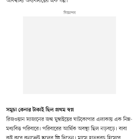
অবিশ্বাস্য অধ্যবসায়ের এক গল্প।
সমুচা কেনার টাকাই ছিল প্রথম স্বপ্ন
রিজওয়ান সাজানের জন্ম মুম্বাইয়ের ঘাটকোপার এলাকায় এক নিম্ন-
মধ্যবিত্ত পরিবারে। পরিবারের আর্থিক অবস্থা ছিল নড়বড়ে। বাবা
কষ্ট করে কনভেন্ট স্কুলের ফি দিতেন। মাসে হাতখরচ হিসেবে