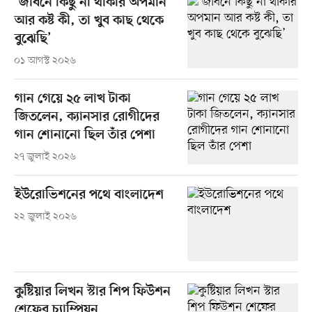
‘জীবনে কিছু না থাকার অপমান
আর কষ্ট কী, তা খুব কাছ থেকে
বুঝেছি’
০১ আগস্ট ২০২৬
গান গেয়ে ২৫ লাখ টাকা
জিতলেন, ক্যানসার রোগীদের
গান শোনানো ছিল তাঁর পেশা
২৭ জুলাই ২০২৬
ইউরোভিশনের পথে বাংলাদেশ
২২ জুলাই ২০২৬
কুষ্টিয়ার লিখন স্টার শিপ ফিউশন
শেফের চ্যাম্পিয়ন