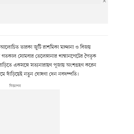
র আলোচিত তারকা জুটি রাশমিকা মান্দানা ও বিজয়
পর গতকাল সোমবার তেলেঙ্গানার খাম্মানপেটের পৈতৃক
াড়িতে একসঙ্গে সত্যনারায়ণ পূজায় অংশগ্রহণ করেন
ামে দাঁড়িয়েই নতুন ঘোষণা দেন নবদম্পতি।