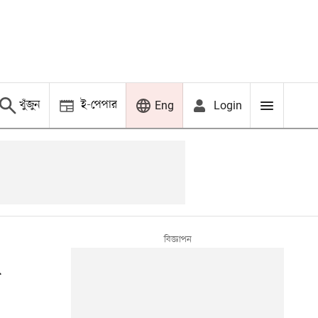
খুঁজুন
ই-পেপার
Login
Eng
য়