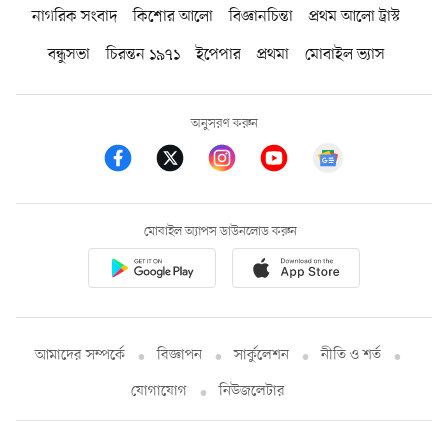
নাগরিক সংবাদ
কিশোর আলো
বিজ্ঞানচিন্তা
প্রথম আলো ট্রাস্ট
বন্ধুসভা
চিরন্তন ১৯৭১
ইপেপার
প্রথমা
মোবাইল ভ্যাস
অনুসরণ করুন
মোবাইল অ্যাপস ডাউনলোড করুন
আমাদের সম্পর্কে
বিজ্ঞাপন
সার্কুলেশন
নীতি ও শর্ত
যোগাযোগ
নিউজলেটার