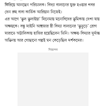
ফিরিয়ে আনছেন পরিচালক। বিদ্যা বালানের যুক্ত হওয়ার খবর
দেন রুহ বাবা কার্তিক আরিয়ান নিজেই।
এর আগে ‘ভুল ভুলাইয়া’ সিনেমায় মনোবিদের ভূমিকায় দেখা যায়
অক্ষয়কে। বন্ধু সাইনি আহুজার স্ত্রী বিদ্যা বালানের ‘ভুতুড়ে’ রোগ
সারাতে অট্টালিকায় হাজির হয়েছিলেন তিনি। অক্ষয়-বিদ্যার দুর্দান্ত
অভিনয় আর গোছানো গল্পই মন কেড়েছিল দর্শকদের।