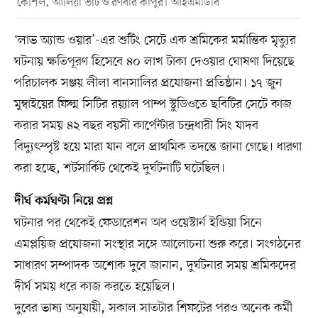
কৌশল, আলিয়া ভাট ও রণবীর কাপুর। আইএমডিবি
‘লাভ অ্যান্ড ওয়ার’-এর শুটিং সেটে এক শ্রমিকের মর্মান্তিক মৃত্যুর
ঘটনায় ক্ষতিপূরণ হিসেবে ৪০ লাখ টাকা দেওয়ার ঘোষণা দিয়েছে
পরিচালক সঞ্জয় লীলা বানসালির প্রযোজনা প্রতিষ্ঠান। ১৭ জুন
মুম্বাইয়ের ফিল্ম সিটির রয়্যাল পাম্প স্টুডিওতে ছবিটির সেটে কাজ
করার সময় ৪২ বছর বয়সী কার্পেন্টার চন্দ্রধারী সিং যাদব
বিদ্যুৎস্পৃষ্ট হয়ে মারা যান বলে প্রাথমিক তদন্তে জানা গেছে। ধারণা
করা হচ্ছে, শর্টসার্কিট থেকেই দুর্ঘটনাটি ঘটেছিল।
দীর্ঘ কর্মঘণ্টা নিয়ে প্রশ্ন
ঘটনার পর থেকেই ফেডারেশন অব ওয়েস্টার্ন ইন্ডিয়া সিনে
এমপ্লয়িজ প্রযোজনা সংস্থার সঙ্গে আলোচনা শুরু করে। সংগঠনের
সাধারণ সম্পাদক অশোক দুবে জানান, দুর্ঘটনার সময় শ্রমিকদের
দীর্ঘ সময় ধরে কাজ করতে হয়েছিল।
দুবের ভাষ্য অনুযায়ী, সকাল সাতটার শিফটের পরও অনেক কর্মী