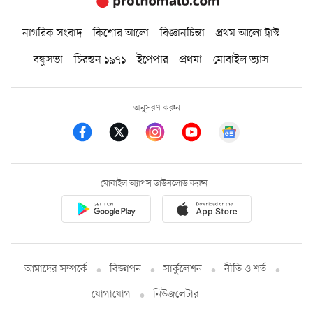
নাগরিক সংবাদ
কিশোর আলো
বিজ্ঞানচিন্তা
প্রথম আলো ট্রাস্ট
বন্ধুসভা
চিরন্তন ১৯৭১
ইপেপার
প্রথমা
মোবাইল ভ্যাস
অনুসরণ করুন
মোবাইল অ্যাপস ডাউনলোড করুন
আমাদের সম্পর্কে
বিজ্ঞাপন
সার্কুলেশন
নীতি ও শর্ত
যোগাযোগ
নিউজলেটার