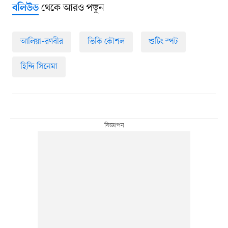
থেকে আরও পড়ুন
বলিউড
আলিয়া–রণবীর
ভিকি কৌশল
শুটিং স্পট
হিন্দি সিনেমা