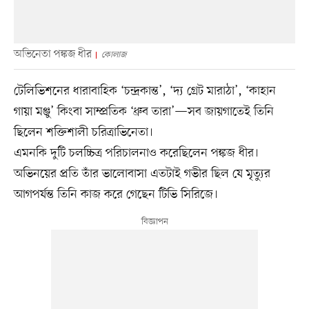
অভিনেতা পঙ্কজ ধীর
কোলাজ
টেলিভিশনের ধারাবাহিক ‘চন্দ্রকান্ত’, ‘দ্য গ্রেট মারাঠা’, ‘কাহান
গায়া মঞ্জু’ কিংবা সাম্প্রতিক ‘ধ্রুব তারা’—সব জায়গাতেই তিনি
ছিলেন শক্তিশালী চরিত্রাভিনেতা।
এমনকি দুটি চলচ্চিত্র পরিচালনাও করেছিলেন পঙ্কজ ধীর।
অভিনয়ের প্রতি তাঁর ভালোবাসা এতটাই গভীর ছিল যে মৃত্যুর
আগপর্যন্ত তিনি কাজ করে গেছেন টিভি সিরিজে।