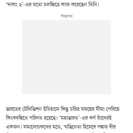
‘দাবাং ২’-এর মতো চলচ্চিত্রে কাজ করেছেন তিনি।
ভারতের টেলিভিশন ইতিহাসে কিছু চরিত্র সময়ের সীমা পেরিয়ে
কিংবদন্তিতে পরিণত হয়েছে। ‘মহাভারত’-এর কর্ণ তাঁদেরই
একজন। সমালোচকদের মতে, অভিনেতা হিসেবে পঙ্কজ ধীর