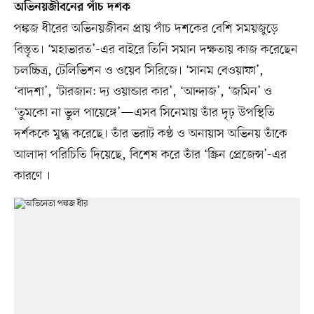
অভিনয়জীবনের পাঁচ দশক
পঙ্কজ ধীরের অভিনয়জীবন প্রায় পাঁচ দশকের বেশি সময়জুড়ে
বিস্তৃত। ‘মহাভারত’-এর বাইরে তিনি সমান দক্ষতায় কাজ করেছেন
চলচ্চিত্র, টেলিভিশন ও ওয়েব সিরিজে। ‘সানম বেওয়াফা’,
‘বাদশা’, ‘টারজান: দ্য ওয়ান্ডার কার’, ‘আন্দাজ’, ‘জমিন’ ও
‘তুমকো না ভুল পায়েঙ্গে’—এসব সিনেমায় তাঁর দৃঢ় উপস্থিতি
দর্শককে মুগ্ধ করেছে। তাঁর ভরাট কণ্ঠ ও অনায়াস অভিনয় তাঁকে
আলাদা পরিচিতি দিয়েছে, বিশেষ করে তাঁর ‘স্ক্রিন প্রেজেন্স’-এর
কারণে ।