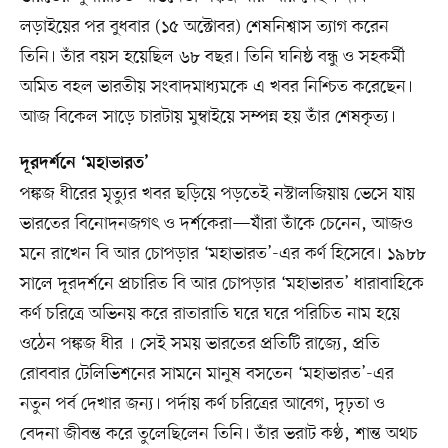
লড়াইয়ের পর বুধবার (১৫ অক্টোবর) শেষনিশ্বাস ত্যাগ করেন
তিনি। তাঁর বয়স হয়েছিল ৬৮ বছর। তিনি ঘনিষ্ঠ বন্ধু ও সহকর্মী
অমিত বহল ভারতীয় সংবাদমাধ্যমকে এ খবর নিশ্চিত করেছেন।
আজ বিকেল সাড়ে চারটায় মুম্বাইয়ে সম্পন্ন হয় তাঁর শেষকৃত্য।
দূরদর্শনে ‘মহাভারত’
পঙ্কজ ধীরের মৃত্যুর খবর ছড়িয়ে পড়তেই নস্টালজিয়ায় ভেসে যায়
ভারতের বিনোদনজগৎ ও দর্শকেরা—যাঁরা তাঁকে চেনেন, আজও
মনে রাখেন বি আর চোপড়ার ‘মহাভারত’-এর কর্ণ হিসেবে। ১৯৮৮
সালে দূরদর্শনে প্রচারিত বি আর চোপড়ার ‘মহাভারত’ ধারাবাহিকে
কর্ণ চরিত্রে অভিনয় করে রাতারাতি ঘরে ঘরে পরিচিত নাম হয়ে
ওঠেন পঙ্কজ ধীর । সেই সময় ভারতের প্রতিটি রাজ্যে, প্রতি
রোববার টেলিভিশনের সামনে মানুষ বসতেন ‘মহাভারত’-এর
নতুন পর্ব দেখার জন্য। পর্দায় কর্ণ চরিত্রের আবেগ, দৃঢ়তা ও
বেদনা জীবন্ত করে তুলেছিলেন তিনি। তাঁর ভরাট কণ্ঠ, শান্ত অথচ