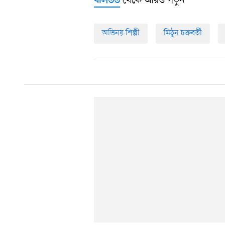
থেকে আরও পড়ুন
বলিউড
অভিনয় শিল্পী
মিঠুন চক্রবর্তী