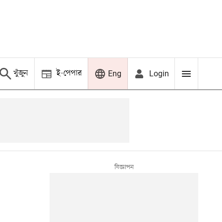
খুঁজুন
ই-পেপার
Login
Eng