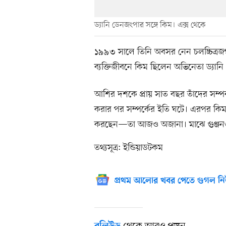
ড্যানি ডেনজংপার সঙ্গে কিম। এক্স থেকে
১৯৯৩ সালে তিনি অবসর নেন চলচ্চিত্র
ব্যক্তিজীবনে কিম ছিলেন অভিনেতা ড্যানি
আশির দশকে প্রায় সাত বছর তাঁদের সম্পর
করার পর সম্পর্কের ইতি ঘটে। এরপর কি
করছেন—তা আজও অজানা। মাঝে গুঞ্জনও
তথ্যসূত্র: ইন্ডিয়াডটকম
প্রথম আলোর খবর পেতে গুগল নি