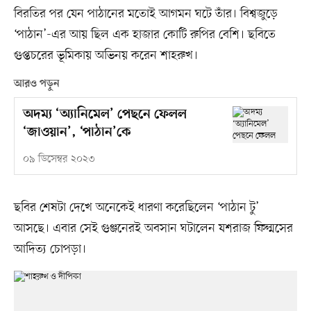
বিরতির পর যেন পাঠানের মতোই আগমন ঘটে তাঁর। বিশ্বজুড়ে
‘পাঠান’-এর আয় ছিল এক হাজার কোটি রুপির বেশি। ছবিতে
গুপ্তচরের ভূমিকায় অভিনয় করেন শাহরুখ।
আরও পড়ুন
অদম্য ‘অ্যানিমেল’ পেছনে ফেলল
‘জাওয়ান’, ‘পাঠান’কে
০৯ ডিসেম্বর ২০২৩
ছবির শেষটা দেখে অনেকেই ধারণা করেছিলেন ‘পাঠান টু’
আসছে। এবার সেই গুঞ্জনেরই অবসান ঘটালেন যশরাজ ফিল্মসের
আদিত্য চোপড়া।