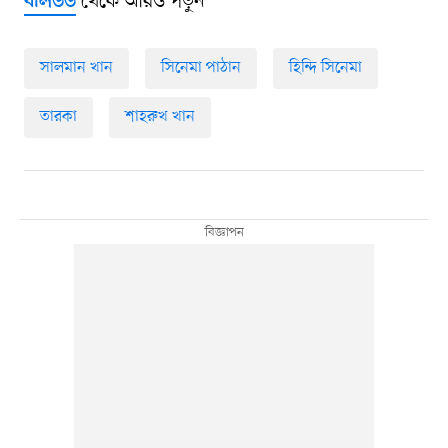
থেকে আরও পড়ুন
বলিউড
সালমান খান
সিনেমা পাঠান
হিন্দি সিনেমা
তারকা
শাহরুখ খান