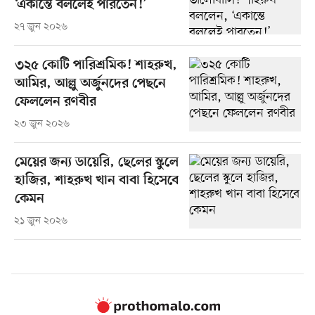
‘একান্তে বললেই পারতেন!’
২৭ জুন ২০২৬
৩২৫ কোটি পারিশ্রমিক! শাহরুখ,
আমির, আল্লু অর্জুনদের পেছনে
ফেললেন রণবীর
২৩ জুন ২০২৬
মেয়ের জন্য ডায়েরি, ছেলের স্কুলে
হাজির, শাহরুখ খান বাবা হিসেবে
কেমন
২১ জুন ২০২৬