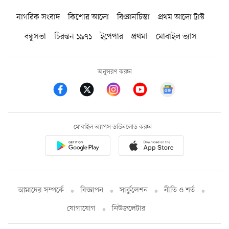
নাগরিক সংবাদ
কিশোর আলো
বিজ্ঞানচিন্তা
প্রথম আলো ট্রাস্ট
বন্ধুসভা
চিরন্তন ১৯৭১
ইপেপার
প্রথমা
মোবাইল ভ্যাস
অনুসরণ করুন
মোবাইল অ্যাপস ডাউনলোড করুন
আমাদের সম্পর্কে
বিজ্ঞাপন
সার্কুলেশন
নীতি ও শর্ত
যোগাযোগ
নিউজলেটার