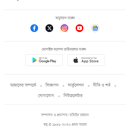
অনুসরণ করুন
মোবাইল অ্যাপস ডাউনলোড করুন
আমাদের সম্পর্কে
বিজ্ঞাপন
সার্কুলেশন
নীতি ও শর্ত
যোগাযোগ
নিউজলেটার
সম্পাদক ও প্রকাশক: মতিউর রহমান
স্বত্ব © ১৯৯৮-২০২৬ প্রথম আলো