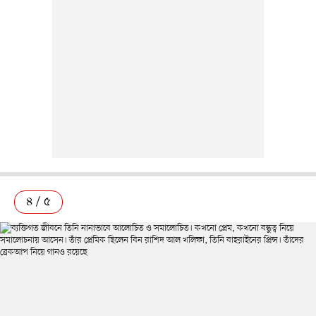
৪ / ৫