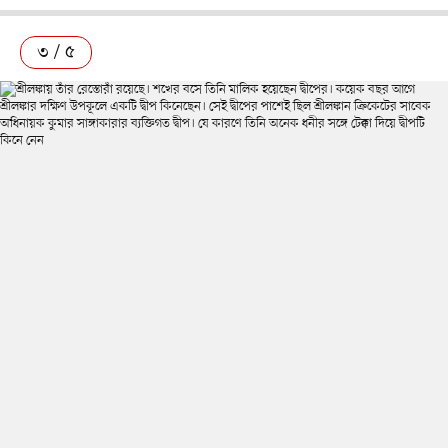
৩ / ৫