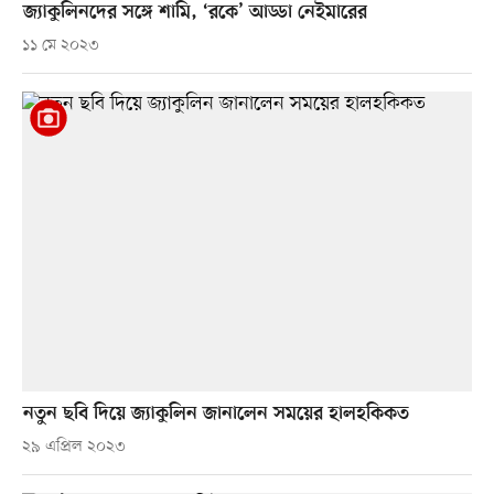
জ্যাকুলিনদের সঙ্গে শামি, ‘রকে’ আড্ডা নেইমারের
১১ মে ২০২৩
নতুন ছবি দিয়ে জ্যাকুলিন জানালেন সময়ের হালহকিকত
২৯ এপ্রিল ২০২৩