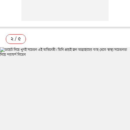
২ / ৫