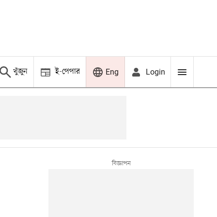
খুঁজুন
ই-পেপার
Login
Eng