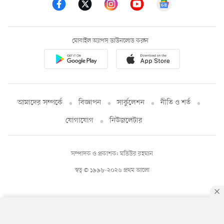
মোবাইল অ্যাপস ডাউনলোড করুন
আমাদের সম্পর্কে
বিজ্ঞাপন
সার্কুলেশন
নীতি ও শর্ত
যোগাযোগ
নিউজলেটার
সম্পাদক ও প্রকাশক: মতিউর রহমান
স্বত্ব © ১৯৯৮-২০২৬ প্রথম আলো