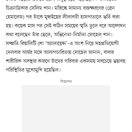
চিত্রনাট্যকার সেলিম খান। মস্তিষ্কে সামান্য রক্তক্ষরণের (ব্রেন
হেমারেজ) পর তাঁকে মুম্বাইয়ের লীলাবতী হাসপাতালে ভর্তি করা
হয়। কয়েক মাস পর সেই কঠিন সময়ের স্মৃতি তুলে ধরে আবেগঘন
কথা বলেছেন তাঁর ছেলে, অভিনেতা-নির্মাতা সোহেল খান।
সম্প্রতি রিয়ালিটি শো ‘অ্যালায়েন্স’–এ অংশ নিয়ে সহপ্রতিযোগী
দেলবার আর্যর সঙ্গে আলাপচারিতায় সোহেল জানান, বাবার
শারীরিক অবস্থার কারণে তাঁদের পরিবার একসময় সবচেয়ে ভয়াবহ
পরিস্থিতির মুখোমুখি হয়েছিল।