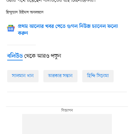
ওঠার পথে রয়েছেন বলিউডের এই চিত্রনাট্যকার।
হিন্দুস্তান টাইমস অবলম্বনে
প্রথম আলোর খবর পেতে গুগল নিউজ চ্যানেল ফলো
করুন
থেকে আরও পড়ুন
বলিউড
সালমান খান
তারকার সন্তান
হিন্দি সিনেমা