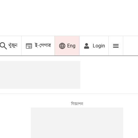
খুঁজুন
ই-পেপার
Login
Eng