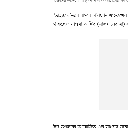
ভক্তদের উদ্দেশে শাহরুখ খান ও আব্রামের ঈদ শ
‘ভাইজান’–এর বাসার বিরিয়ানি শাহরুখে
থাকলেও সালমা আন্টির (সালমানের মা) হা
ঈদ উপলক্ষে আয়োজিত এক সাংবাদ সম্মে