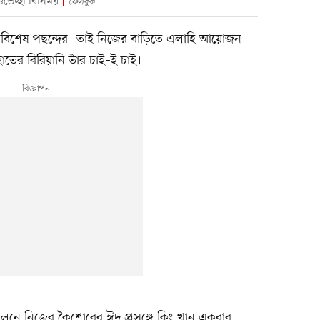
ুভেচ্ছা বিনিময়
ফেসবুক
র বিশেষ পছন্দের। তাই নিজের বাড়িতে এলাহি আয়োজন
তের বিরিয়ানি তাঁর চাই–ই চাই।
লনে নিজের কৈশোরের ঈদ প্রসঙ্গে কিং খান একবার