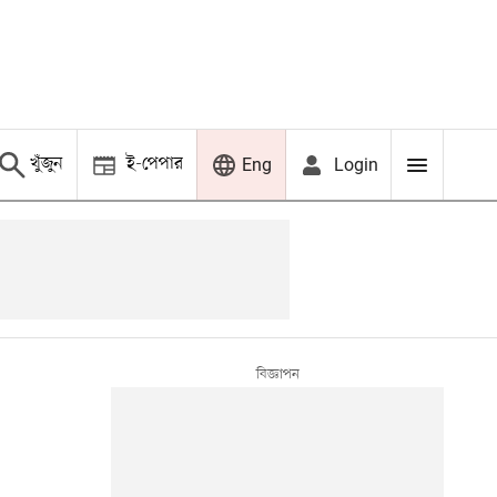
খুঁজুন
ই-পেপার
Login
Eng