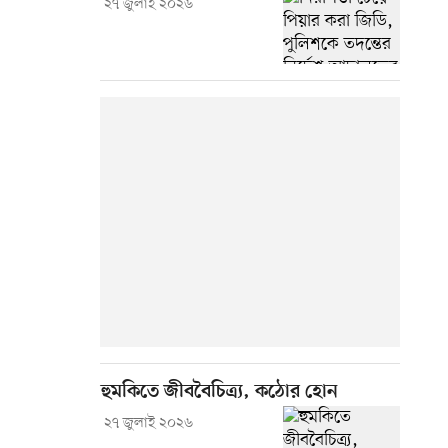
২৭ জুলাই ২০২৬
হুমকিতে জীববৈচিত্র্য, কঠোর হোন
২৭ জুলাই ২০২৬