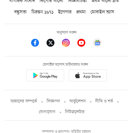
নাগরিক সংবাদ
কিশোর আলো
বিজ্ঞানচিন্তা
প্রথম আলো ট্রাস্ট
বন্ধুসভা
চিরন্তন ১৯৭১
ইপেপার
প্রথমা
মোবাইল ভ্যাস
অনুসরণ করুন
মোবাইল অ্যাপস ডাউনলোড করুন
আমাদের সম্পর্কে
বিজ্ঞাপন
সার্কুলেশন
নীতি ও শর্ত
যোগাযোগ
নিউজলেটার
সম্পাদক ও প্রকাশক: মতিউর রহমান