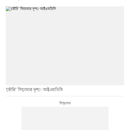
‘ভৌরি’ সিনেমার দৃশ্য। আইএমডিবি