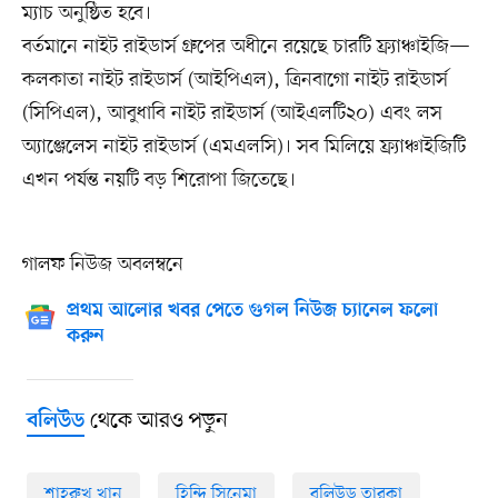
ম্যাচ অনুষ্ঠিত হবে।
বর্তমানে নাইট রাইডার্স গ্রুপের অধীনে রয়েছে চারটি ফ্র্যাঞ্চাইজি—
কলকাতা নাইট রাইডার্স (আইপিএল), ত্রিনবাগো নাইট রাইডার্স
(সিপিএল), আবুধাবি নাইট রাইডার্স (আইএলটি২০) এবং লস
অ্যাঞ্জেলেস নাইট রাইডার্স (এমএলসি)। সব মিলিয়ে ফ্র্যাঞ্চাইজিটি
এখন পর্যন্ত নয়টি বড় শিরোপা জিতেছে।
গালফ নিউজ অবলম্বনে
প্রথম আলোর খবর পেতে গুগল নিউজ চ্যানেল ফলো
করুন
থেকে আরও পড়ুন
বলিউড
শাহরুখ খান
হিন্দি সিনেমা
বলিউড তারকা