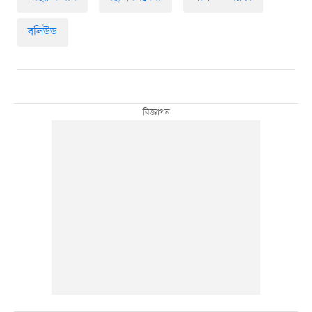
বলিউড