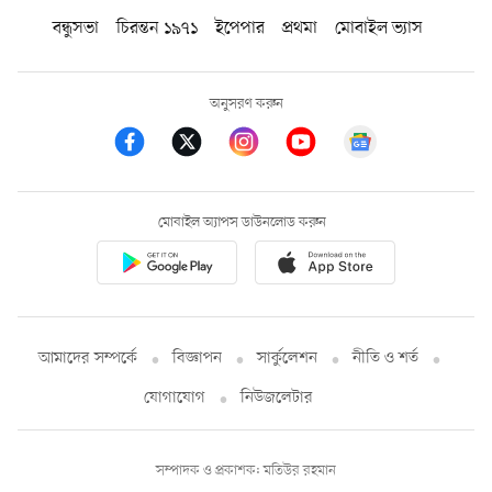
বন্ধুসভা
চিরন্তন ১৯৭১
ইপেপার
প্রথমা
মোবাইল ভ্যাস
অনুসরণ করুন
মোবাইল অ্যাপস ডাউনলোড করুন
আমাদের সম্পর্কে
বিজ্ঞাপন
সার্কুলেশন
নীতি ও শর্ত
যোগাযোগ
নিউজলেটার
সম্পাদক ও প্রকাশক: মতিউর রহমান