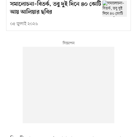
সমালোচনা–বিতর্ক, তবু দুই দিনে ৪০ কোটি
আয় আলিয়ার ছবির
০৫ জুলাই ২০২৬