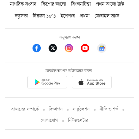
নাগরিক সংবাদ
কিশোর আলো
বিজ্ঞানচিন্তা
প্রথম আলো ট্রাস্ট
বন্ধুসভা
চিরন্তন ১৯৭১
ইপেপার
প্রথমা
মোবাইল ভ্যাস
অনুসরণ করুন
মোবাইল অ্যাপস ডাউনলোড করুন
আমাদের সম্পর্কে
বিজ্ঞাপন
সার্কুলেশন
নীতি ও শর্ত
যোগাযোগ
নিউজলেটার