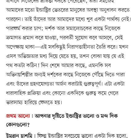
এখানে নিজেদের প্রতিষ্ঠা করতে পেরেছেন, তাঁরা সহজেই
আমাদের মতো ইন্ডাস্ট্রির ভেতরের মানুষের অবস্থা অনুধাবন করতে
পারবেন। তাই তাঁদের আর আমাদের মধ্যে খুব একটা পার্থক্য নেই।
পারফর্ম করার চাপ; দর্শক আর সমালোচকের কাছে নিজেকে
ক্রমাগত প্রমাণ করে যাওয়া, পরবর্তী সুযোগ কবে আসবে, সেই
অপেক্ষায় থাকা—এই সবকিছুই নিরাপত্তাহীনতা তৈরি করে। যখন
এসব অভিজ্ঞতার মধ্য দিয়ে যেতে হয়, তখন বোঝা যায় যে এই
পথ কতটা কঠিন! দিন শেষে আমার কাছে, এমনকি সব
অভিনয়শিল্পীর জন্যই দর্শকের কাছে নিজেকে পৌঁছে দিতে পারা
এবং তাঁদের গ্রহণযোগ্যতা অর্জন করাটাই গুরুত্বপূর্ণ। এটা একটা
ধারাবাহিক প্রক্রিয়া এবং কোনো একদিকে গুরুত্ব কমে গেলে
ভারসাম্য হারিয়ে ফেলতে হয়।
প্রথম আলো
:
আপনার দৃষ্টিতে ইন্ডাস্ট্রির ভালো ও মন্দ দিক
কোনগুলো?
ফিল্ম ইন্ডাস্ট্রির সবচেয়ে ভালো একটা দিক হলো,
ইমরান হাশমি :