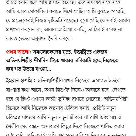
উচিত হয়নি বলে আমার মনে হয়েছে। তবে সময়ের সঙ্গে সঙ্গে
আমি এসব মোকাবিলা করতে শিখে গেছি। আমি বুঝতে পেরেছি
যে প্রত্যেকেরই নিজস্ব দৃষ্টিভঙ্গি রয়েছে। বুঝে গেছি যে সবাই আমার
প্রশংসা করবেন না, আবার আমি যা করছি, তা ঠিকই কারও না
কারও ভেতর অনুরণন তৈরি করবে।
প্রথম আলো
:
সমালোচকদের মতে, ইন্ডাস্ট্রিতে একজন
অভিনয়শিল্পীর দীর্ঘদিন টিকে থাকার চাবিকাঠি হচ্ছে নিজেকে
ক্রমাগত উতরে যাওয়া...
অভিনয়শিল্পীর যখন নিজেকে ক্রমাগত উতরে
ইমরান হাশমি :
যাওয়ার কথা আসে, তখন স্ক্রিপ্টের দিকেও তাকাতে হবে। দেখতে
হবে যে স্ক্রিপ্ট এখানে কতটা ভূমিকা রাখতে পেরেছে! অভিনয়শিল্পী
হিসেবে আমি নিজেকে কল্পনার টেবিলে বসাই। প্রতিটি নতুন
চরিত্রের মাধ্যমে আমি নতুন নতুন জীবনে পা রাখি এবং গল্প ও
শৈলীর মেলবন্ধনে অসাধারণ কিছুর দিকে নিজেকে ধাবিত করার
চেষ্টা করি। প্রতিবারই আমি এটা মনে করি যে নিজেকে নতুনভাবে