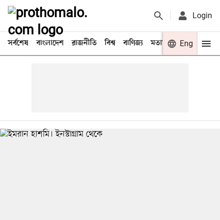
Login
সর্বশেষ
বাংলাদেশ
রাজনীতি
বিশ্ব
বাণিজ্য
মতামত
খেলা
Eng
বিনো