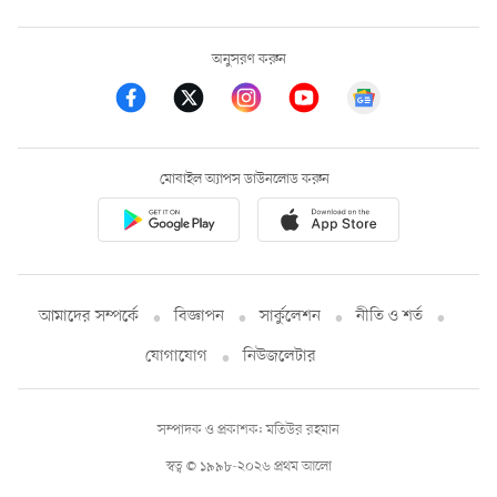
অনুসরণ করুন
মোবাইল অ্যাপস ডাউনলোড করুন
আমাদের সম্পর্কে
বিজ্ঞাপন
সার্কুলেশন
নীতি ও শর্ত
যোগাযোগ
নিউজলেটার
সম্পাদক ও প্রকাশক: মতিউর রহমান
স্বত্ব © ১৯৯৮-২০২৬ প্রথম আলো