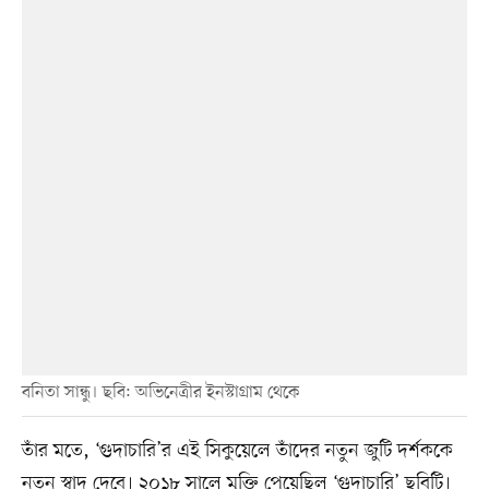
বনিতা সান্ধু। ছবি: অভিনেত্রীর ইনস্টাগ্রাম থেকে
তাঁর মতে, ‘গুদাচারি’র এই সিকুয়েলে তাঁদের নতুন জুটি দর্শককে
নতুন স্বাদ দেবে। ২০১৮ সালে মুক্তি পেয়েছিল ‘গুদাচারি’ ছবিটি।