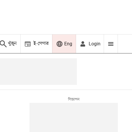
খুঁজুন
ই-পেপার
Login
Eng