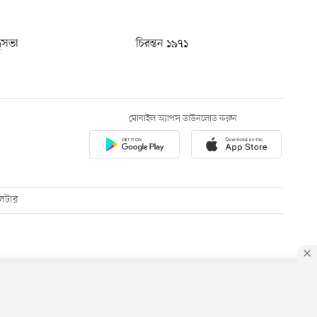
ধুসভা
চিরন্তন ১৯৭১
মোবাইল অ্যাপস ডাউনলোড করুন
েটার