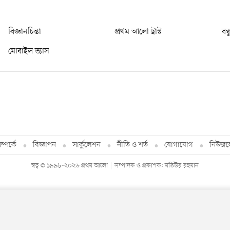
বিজ্ঞানচিন্তা
প্রথম আলো ট্রাস্ট
বন্
মোবাইল ভ্যাস
্পর্কে
বিজ্ঞাপন
সার্কুলেশন
নীতি ও শর্ত
যোগাযোগ
নিউজল
স্বত্ব © ১৯৯৮-২০২৬ প্রথম আলো
সম্পাদক ও প্রকাশক: মতিউর রহমান