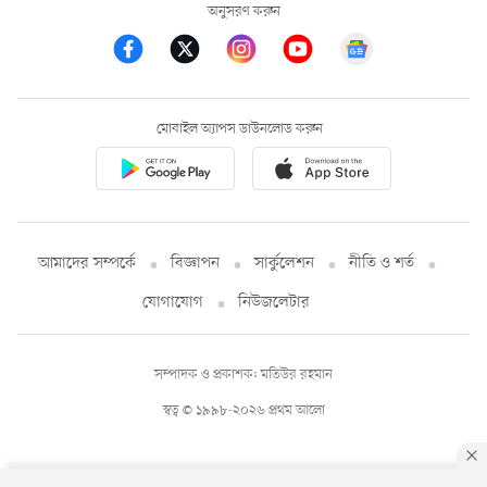
অনুসরণ করুন
মোবাইল অ্যাপস ডাউনলোড করুন
আমাদের সম্পর্কে
বিজ্ঞাপন
সার্কুলেশন
নীতি ও শর্ত
যোগাযোগ
নিউজলেটার
সম্পাদক ও প্রকাশক: মতিউর রহমান
স্বত্ব © ১৯৯৮-২০২৬ প্রথম আলো