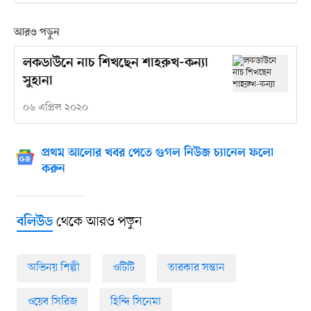
আরও পড়ুন
লকডাউনে নাচ শিখছেন শাহরুখ-কন্যা
সুহানা
০৬ এপ্রিল ২০২০
প্রথম আলোর খবর পেতে গুগল নিউজ চ্যানেল ফলো
করুন
থেকে আরও পড়ুন
বলিউড
অভিনয় শিল্পী
ওটিটি
তারকার সন্তান
ওয়েব সিরিজ
হিন্দি সিনেমা