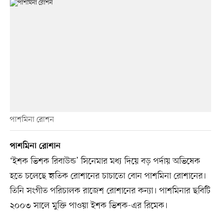
পাশমিনা রোশন
পাশমিনা রোশান
‘ইশক ভিশক রিবাউন্ড’ সিনেমার মধ্য দিয়ে বড় পর্দায় অভিষেক
হতে চলেছে হৃতিক রোশানের চাচাতো বোন পাশমিনা রোশানের।
তিনি সংগীত পরিচালক রাজেশ রোশানের কন্যা। পাশমিনার ছবিটি
২০০৩ সালে মুক্তি পাওয়া ইশক ভিশক-এর রিমেক।