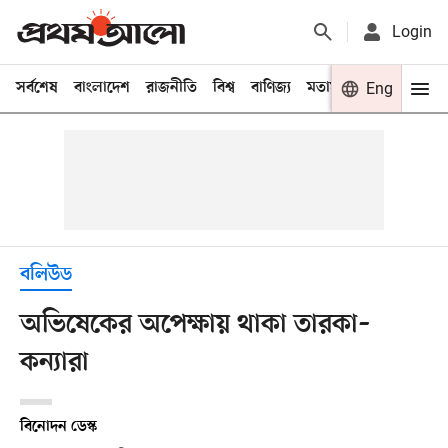
Login
সর্বশেষ
বাংলাদেশ
রাজনীতি
বিশ্ব
বাণিজ্য
মতামত
খেলা
Eng
বিনো
বলিউড
অভিষেকের অপেক্ষায় থাকা তারকা–
কন্যারা
বিনোদন ডেস্ক