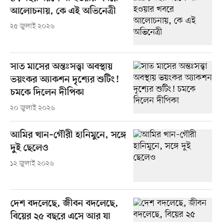
আলোচনায়, কে এই অভিনেত্রী
২৫ জুলাই ২০২৬
সাত মাসের অন্তঃসত্ত্বা অবস্থায়
ভয়ংকর অ্যাকশন দৃশ্যের শুটিং!
চমকে দিলেন দীপিকা
২০ জুলাই ২০২৬
আমির খান–গৌরী হানিমুনে, সঙ্গে
দুই ছেলেও
১২ জুলাই ২০২৬
দেশ বদলেছে, জীবন বদলেছে,
বিয়ের ২৫ বছরে এসে আর যা