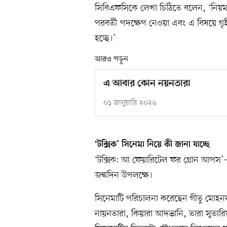
সিবিএফসিকে লেখা চিঠিতে বলেন, ‘নিয়ম
পরবর্তী পদক্ষেপ নেওয়া এবং এ বিষয়ে গৃ
হচ্ছে।’
আরও পড়ুন
এ আবার কোন নয়নতারা
০১ জানুয়ারি ২০২৬
‘টক্সিক’ সিনেমা নিয়ে কী জানা যাচ্ছে
‘টক্সিক: আ ফেয়ারিটেল ফর গ্রোন আপস’–
জন্মদিন উপলক্ষে।
সিনেমাটি পরিচালনা করেছেন গীতু মোহনদাস।
নায়নতারা, কিয়ারা আদভানি, তারা সুতারিয়া