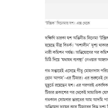
‘টক্সিক’ সিনেমায় যশ। এক্স থেকে
দক্ষিণি তারকা যশ অভিনীত সিনেমা ‘টক্
হয়েছে তীব্র বিতর্ক। ‘অশালীন’ দৃশ্য থা
নারী কমিশন পর্যন্ত। অভিযোগের পর কমিশন
চিঠি দিয়ে ‘যথাযথ ব্যবস্থা’ নেওয়ার আহ্বা
গত সপ্তাহেই এসেছে গীতু মোহনদাস পরিচা
গ্রোন আপস’–এর টিজার। এর শুরুতেই দেখ
মুহূর্তে রয়েছেন যশ। এর পরপরই একাধিক ব
টিজার প্রকাশের পর থেকেই সামাজিক যো
গতকাল সোমবার ভারতের আম আদমি পার্টি 
অভিযোগ দায়ের করে টিজারের কিছু দৃশ্য 