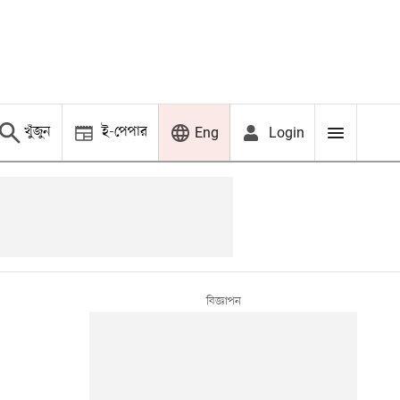
খুঁজুন
ই-পেপার
Login
Eng