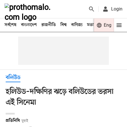
Login
সর্বশেষ
বাংলাদেশ
রাজনীতি
বিশ্ব
বাণিজ্য
মতামত
খেলা
Eng
বিনো
বলিউড
হলিউড–দক্ষিণির ঝড়ে বলিউডের ভরসা
এই সিনেমা
প্রতিনিধি
মুম্বাই