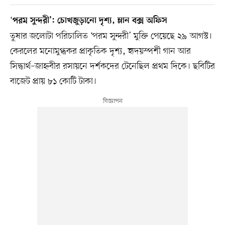
‘
পরম সুন্দরী’: চোখজুড়ানো দৃশ্য, ম্লান বক্স অফিস
তুষার জলোটা পরিচালিত ‘পরম সুন্দরী’ মুক্তি পেয়েছে ২৯ আগস্ট।
কেরলের মনোমুগ্ধকর প্রাকৃতিক দৃশ্য, হৃদয়স্পর্শী গান আর
সিদ্ধার্থ–জাহ্নবীর রসায়নে দর্শকদের টেনেছিল প্রথম দিকে। ছবিটির
বাজেট প্রায় ৮১ কোটি টাকা।