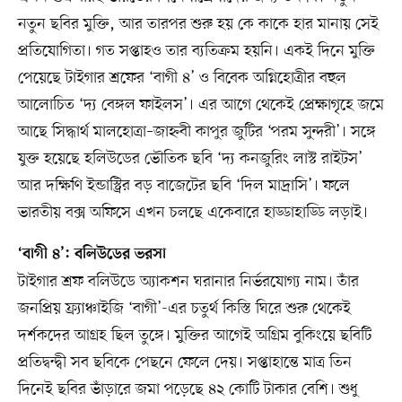
নতুন ছবির মুক্তি, আর তারপর শুরু হয় কে কাকে হার মানায় সেই
প্রতিযোগিতা। গত সপ্তাহও তার ব্যতিক্রম হয়নি। একই দিনে মুক্তি
পেয়েছে টাইগার শ্রফের ‘বাগী ৪’ ও বিবেক অগ্নিহোত্রীর বহুল
আলোচিত ‘দ্য বেঙ্গল ফাইলস’। এর আগে থেকেই প্রেক্ষাগৃহে জমে
আছে সিদ্ধার্থ মালহোত্রা–জাহ্নবী কাপুর জুটির ‘পরম সুন্দরী’। সঙ্গে
যুক্ত হয়েছে হলিউডের ভৌতিক ছবি ‘দ্য কনজুরিং লাস্ট রাইটস’
আর দক্ষিণি ইন্ডাস্ট্রির বড় বাজেটের ছবি ‘দিল মাদ্রাসি’। ফলে
ভারতীয় বক্স অফিসে এখন চলছে একেবারে হাড্ডাহাড্ডি লড়াই।
‘বাগী ৪’: বলিউডের ভরসা
টাইগার শ্রফ বলিউডে অ্যাকশন ঘরানার নির্ভরযোগ্য নাম। তাঁর
জনপ্রিয় ফ্র্যাঞ্চাইজি ‘বাগী’-এর চতুর্থ কিস্তি ঘিরে শুরু থেকেই
দর্শকদের আগ্রহ ছিল তুঙ্গে। মুক্তির আগেই অগ্রিম বুকিংয়ে ছবিটি
প্রতিদ্বন্দ্বী সব ছবিকে পেছনে ফেলে দেয়। সপ্তাহান্তে মাত্র তিন
দিনেই ছবির ভাঁড়ারে জমা পড়েছে ৪২ কোটি টাকার বেশি। শুধু