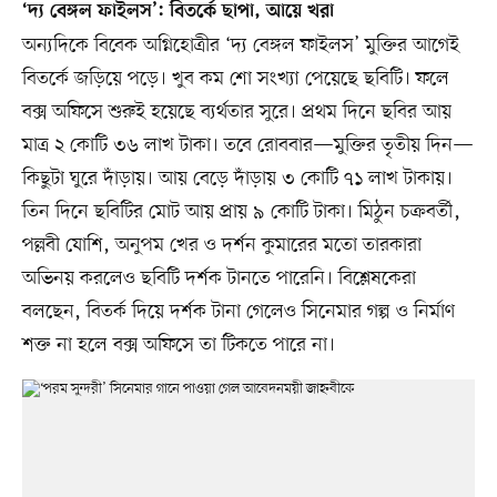
‘দ্য বেঙ্গল ফাইলস’: বিতর্কে ছাপা, আয়ে খরা
অন্যদিকে বিবেক অগ্নিহোত্রীর ‘দ্য বেঙ্গল ফাইলস’ মুক্তির আগেই
বিতর্কে জড়িয়ে পড়ে। খুব কম শো সংখ্যা পেয়েছে ছবিটি। ফলে
বক্স অফিসে শুরুই হয়েছে ব্যর্থতার সুরে। প্রথম দিনে ছবির আয়
মাত্র ২ কোটি ৩৬ লাখ টাকা। তবে রোববার—মুক্তির তৃতীয় দিন—
কিছুটা ঘুরে দাঁড়ায়। আয় বেড়ে দাঁড়ায় ৩ কোটি ৭১ লাখ টাকায়।
তিন দিনে ছবিটির মোট আয় প্রায় ৯ কোটি টাকা। মিঠুন চক্রবর্তী,
পল্লবী যোশি, অনুপম খের ও দর্শন কুমারের মতো তারকারা
অভিনয় করলেও ছবিটি দর্শক টানতে পারেনি। বিশ্লেষকেরা
বলছেন, বিতর্ক দিয়ে দর্শক টানা গেলেও সিনেমার গল্প ও নির্মাণ
শক্ত না হলে বক্স অফিসে তা টিকতে পারে না।