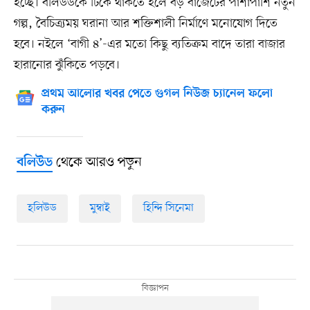
হচ্ছে। বলিউডকে টিকে থাকতে হলে বড় বাজেটের পাশাপাশি নতুন
গল্প, বৈচিত্র্যময় ঘরানা আর শক্তিশালী নির্মাণে মনোযোগ দিতে
হবে। নইলে ‘বাগী ৪’-এর মতো কিছু ব্যতিক্রম বাদে তারা বাজার
হারানোর ঝুঁকিতে পড়বে।
প্রথম আলোর খবর পেতে গুগল নিউজ চ্যানেল ফলো
করুন
থেকে আরও পড়ুন
বলিউড
হলিউড
মুম্বাই
হিন্দি সিনেমা