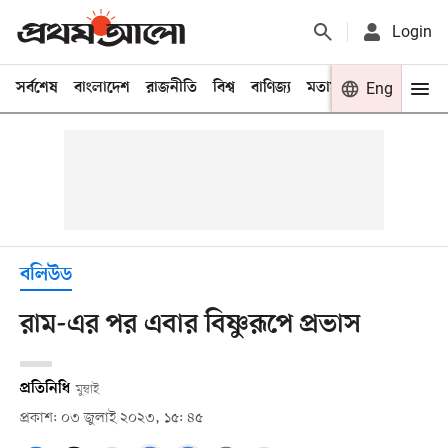
Login
সর্বশেষ
বাংলাদেশ
রাজনীতি
বিশ্ব
বাণিজ্য
মতামত
খেলা
Eng
বিনো
বলিউড
রাম-এর পর এবার বিষ্ণুরূপে প্রভাস
প্রতিনিধি
মুম্বাই
প্রকাশ: ০৩ জুলাই ২০২৩, ১৫: ৪৫