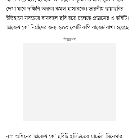
দেখা যাবে দক্ষিণি তারকা কমল হাসানকে। ভারতীয় ছায়াছবির
ইতিহাসে সবচেয়ে ব্যয়বহুল ছবি হতে চলেছে প্রভাসের এ ছবিটি।
‘প্রজেক্ট কে’ নির্মাণের জন্য ৬০০ কোটি রুপি বাজেট রাখা হয়েছে।
নাগ অশ্বিনের ‘প্রজেক্ট কে’ ছবিটি হলিউডের মার্ভেল সিনেমার