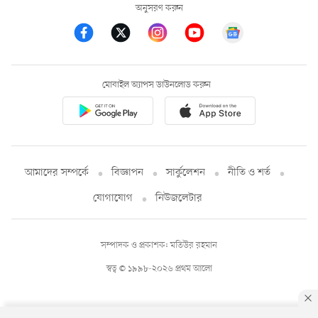
অনুসরণ করুন
মোবাইল অ্যাপস ডাউনলোড করুন
আমাদের সম্পর্কে
বিজ্ঞাপন
সার্কুলেশন
নীতি ও শর্ত
যোগাযোগ
নিউজলেটার
সম্পাদক ও প্রকাশক: মতিউর রহমান
স্বত্ব © ১৯৯৮-২০২৬ প্রথম আলো