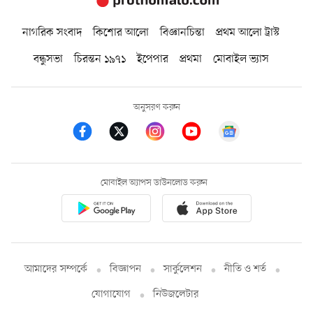
নাগরিক সংবাদ
কিশোর আলো
বিজ্ঞানচিন্তা
প্রথম আলো ট্রাস্ট
বন্ধুসভা
চিরন্তন ১৯৭১
ইপেপার
প্রথমা
মোবাইল ভ্যাস
অনুসরণ করুন
মোবাইল অ্যাপস ডাউনলোড করুন
আমাদের সম্পর্কে
বিজ্ঞাপন
সার্কুলেশন
নীতি ও শর্ত
যোগাযোগ
নিউজলেটার