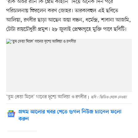
‘রকি অওর রানি কি প্রেম কাহানি’ দিয়ে অনেক দিন পরে
পরিচালনায় ফিরলেন করণ জোহর। তারকাবহুল এই ছবিতে
আলিয়া, রণবীর ছাড়া আছেন জয়া বচ্চন, ধর্মেন্দ্র, শাবানা আজমি,
টোটা রায়চৌধুরী প্রমুখ। ২৮ জুলাই প্রেক্ষাগৃহে মুক্তি পাবে ছবিটি।
‘তুম কেয়া মিলে’ গানের দৃশ্যে আলিয়া ও রণবীর
ছবি : ভিডিও থেকে নেওয়া
প্রথম আলোর খবর পেতে গুগল নিউজ চ্যানেল ফলো
করুন