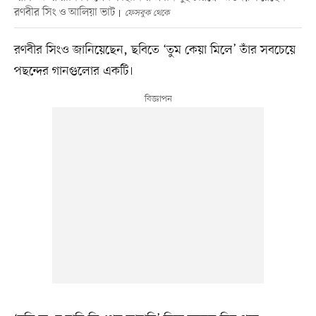
রণবীর সিং ও আলিয়া ভাট
ফেসবুক থেকে
রণবীর সিংও জানিয়েছেন, ছবিতে ‘তুম কেয়া মিলে’ তাঁর সবচেয়ে
পছন্দের গানগুলোর একটি।