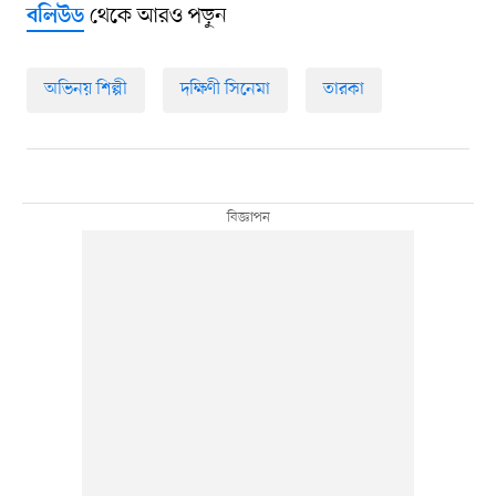
থেকে আরও পড়ুন
বলিউড
অভিনয় শিল্পী
দক্ষিণী সিনেমা
তারকা