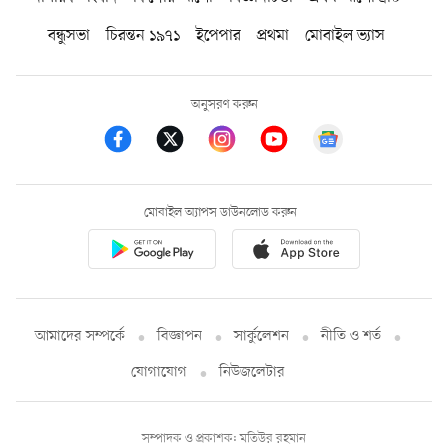
বন্ধুসভা
চিরন্তন ১৯৭১
ইপেপার
প্রথমা
মোবাইল ভ্যাস
অনুসরণ করুন
মোবাইল অ্যাপস ডাউনলোড করুন
আমাদের সম্পর্কে
বিজ্ঞাপন
সার্কুলেশন
নীতি ও শর্ত
যোগাযোগ
নিউজলেটার
সম্পাদক ও প্রকাশক: মতিউর রহমান