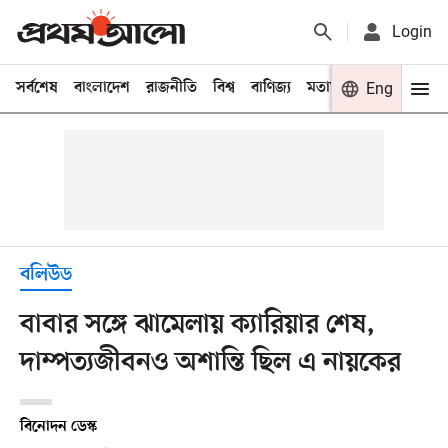
Login
সর্বশেষ
বাংলাদেশ
রাজনীতি
বিশ্ব
বাণিজ্য
মতামত
খেলা
Eng
বিনো
বলিউড
বাবার সঙ্গে ঝামেলায় ক্যারিয়ার শেষ,
দাম্পত্যজীবনও অশান্তি ছিল এ নায়কের
বিনোদন ডেস্ক