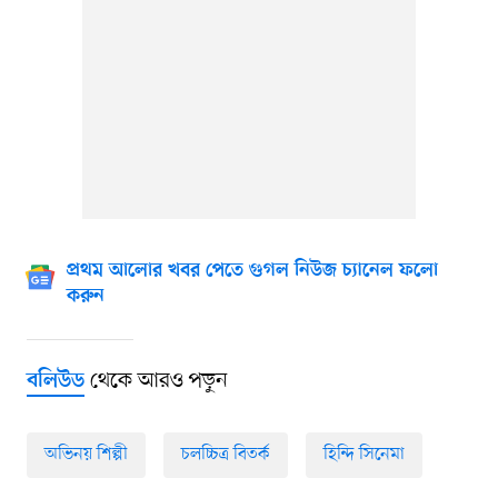
প্রথম আলোর খবর পেতে গুগল নিউজ চ্যানেল ফলো
করুন
থেকে আরও পড়ুন
বলিউড
অভিনয় শিল্পী
চলচ্চিত্র বিতর্ক
হিন্দি সিনেমা