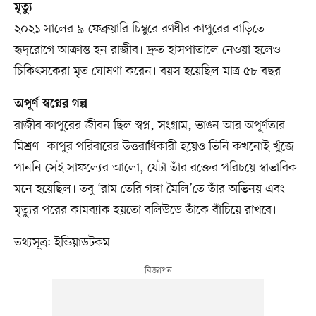
মৃত্যু
২০২১ সালের ৯ ফেব্রুয়ারি চিম্বুরে রণধীর কাপুরের বাড়িতে
হৃদ্‌রোগে আক্রান্ত হন রাজীব। দ্রুত হাসপাতালে নেওয়া হলেও
চিকিৎসকেরা মৃত ঘোষণা করেন। বয়স হয়েছিল মাত্র ৫৮ বছর।
অপূর্ণ স্বপ্নের গল্প
রাজীব কাপুরের জীবন ছিল স্বপ্ন, সংগ্রাম, ভাঙন আর অপূর্ণতার
মিশ্রণ। কাপুর পরিবারের উত্তরাধিকারী হয়েও তিনি কখনোই খুঁজে
পাননি সেই সাফল্যের আলো, যেটা তাঁর রক্তের পরিচয়ে স্বাভাবিক
মনে হয়েছিল। তবু ‘রাম তেরি গঙ্গা মৈলি’তে তাঁর অভিনয় এবং
মৃত্যুর পরের কামব্যাক হয়তো বলিউডে তাঁকে বাঁচিয়ে রাখবে।
তথ্যসূত্র: ইন্ডিয়াডটকম