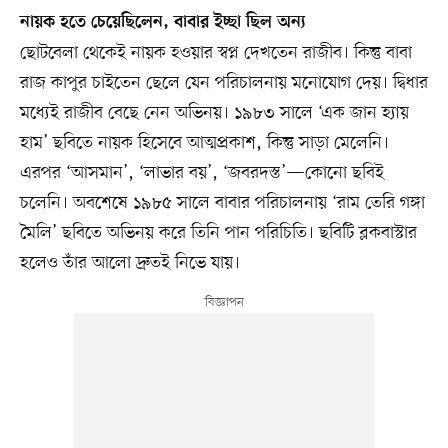
নায়ক হতে চেয়েছিলেন, বাবার ইচ্ছা ছিল অন্য
ছোটবেলা থেকেই নায়ক হওয়ার স্বপ্ন দেখতেন রাজীব। কিন্তু বাবা
রাজ কাপুর চাইতেন ছেলে যেন পরিচালনায় মনোযোগ দেয়। দ্বিধার
মধ্যেই রাজীব বেছে নেন অভিনয়। ১৯৮৩ সালে ‘এক জান হ্যায়
হাম’ ছবিতে নায়ক হিসেবে আত্মপ্রকাশ, কিন্তু সাড়া মেলেনি।
এরপর ‘আসমান’, ‘লাভার বয়’, ‘জবরদস্ত’—কোনো ছবিই
চলেনি। অবশেষে ১৯৮৫ সালে বাবার পরিচালনায় ‘রাম তেরি গঙ্গা
মৈলি’ ছবিতে অভিনয় করে তিনি পান পরিচিতি। ছবিটি ব্লকবাস্টার
হলেও তাঁর আলো দ্রুতই নিভে যায়।