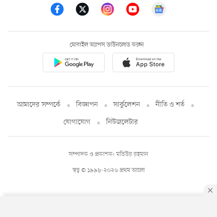
মোবাইল অ্যাপস ডাউনলোড করুন
আমাদের সম্পর্কে
বিজ্ঞাপন
সার্কুলেশন
নীতি ও শর্ত
যোগাযোগ
নিউজলেটার
সম্পাদক ও প্রকাশক: মতিউর রহমান
স্বত্ব © ১৯৯৮-২০২৬ প্রথম আলো