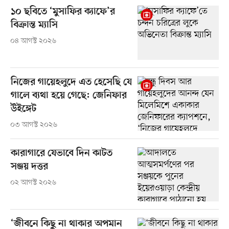
১০ ছবিতে ‘মুসাফির ক্যাফে’র
বিক্রান্ত ম্যাসি
০৪ আগস্ট ২০২৬
নিজের গায়েহলুদে এত হেসেছি যে
গালে ব্যথা হয়ে গেছে: জেনিফার
উইঙ্গেট
০৩ আগস্ট ২০২৬
কারাগারে যেভাবে দিন কাটত
সঞ্জয় দত্তর
০২ আগস্ট ২০২৬
‘জীবনে কিছু না থাকার অপমান