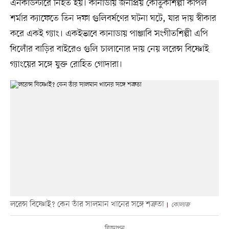
এনকাউন্টারে নিহত হয়। কানাডায় জনপ্রিয় কৌতুকশিল্পী কপিল
শর্মার ক্যাফেতে তিন দফা গুলিবর্ষণের ঘটনা ঘটে, যার দায় স্বীকার
করে একই গ্যাং। একইভাবে কানাডায় পাঞ্জাবি সংগীতশিল্পী এপি
ধিলোঁর বাড়ির বাইরেও গুলি চালানোর দায় নেয় লরেন্স বিষ্ণোই
গ্যাংয়ের সঙ্গে যুক্ত রোহিত গোদারা।
লরেন্স বিষ্ণোই? কেন তাঁর সালমান খানের সঙ্গে শত্রুতা
কোলাজ