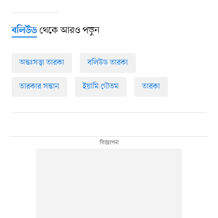
থেকে আরও পড়ুন
বলিউড
অন্তঃসত্ত্বা তারকা
বলিউড তারকা
তারকার সন্তান
ইয়ামি গৌতম
তারকা