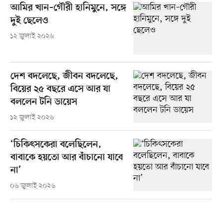
আমির খান–গৌরী হানিমুনে, সঙ্গে
দুই ছেলেও
১২ জুলাই ২০২৬
দেশ বদলেছে, জীবন বদলেছে,
বিয়ের ২৫ বছরে এসে আর যা
বললেন টনি ডায়েস
১২ জুলাই ২০২৬
‘চিকিৎসকেরা বলেছিলেন,
বাবাকে হয়তো আর বাঁচানো যাবে
না’
০৬ জুলাই ২০২৬