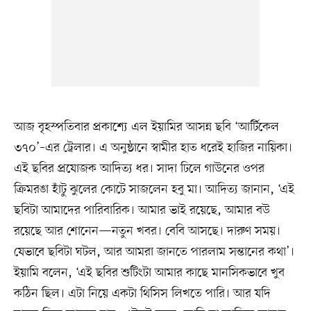
আজ বৃহস্পতিবার প্রকাশ্যে এল ইয়ামির আসন্ন ছবি ‘আর্টিকেল
৩৭০’–এর ট্রেলার। এ অনুষ্ঠানে স্বামীর হাত ধরেই হাজির নায়িকা।
এই ছবির প্রযোজক আদিত্য ধর। সাদা ঢিলে গাউনের ওপর
ক্রিমরঙা হাঁটু ঝুলের কোটে সাজলেন হবু মা। আদিত্য জানান, ‘এই
ছবিটা আমাদের পারিবারিক। আমার ভাই রয়েছে, আমার বউ
রয়েছে আর শোনেন—নতুন খবর। বেবি আসছে। দারুণ সময়।
যেভাবে ছবিটা ঘটল, আর আমরা জানতে পারলাম সন্তানের কথা’।
ইয়ামি বলেন, ‘এই ছবির শুটিংটা আমার কাছে মানসিকভাবে খুব
কঠিন ছিল। এটা নিয়ে একটা থিসিস লিখতে পারি। আর যদি