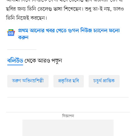
আগামী দিনে দিব্যাকে দেখা যাবে তেলেগু ছবি জটাধরা–তে। এ
ছবির জন্য তিনি তেলেগু ভাষা শিখেছেন। শুধু তা–ই নয়, ডাবও
তিনি নিজেই করছেন।
প্রথম আলোর খবর পেতে গুগল নিউজ চ্যানেল ফলো
করুন
থেকে আরও পড়ুন
বলিউড
তরুণ অভিনয়শিল্পী
প্রকৃতির ছবি
চতুর্থ প্রান্তিক