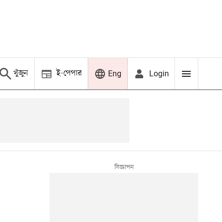
খুঁজুন
ই-পেপার
Login
Eng