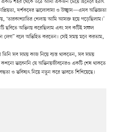
ছোট্ট একটি শহর থেকে উঠে আসা একজন মেয়ে হিসেবে হঠাৎ
জনপ্রিয়তা, দর্শকদের ভালোবাসা ও উচ্ছ্বাস—এসব অভিজ্ঞতা
থায়, ‘তারকাখ্যাতির খেলায় আমি আসক্ত হয়ে পড়েছিলাম।’
াঁচটি ছবিতে অভিনয় করেছিলাম এবং সব কটিই সফল
েন লেগ” বলে অভিহিত করতেন। সেই সময় মনে করতাম,
গে তিনি সব সময় কাজ নিয়ে ব্যস্ত থাকতেন, সব সময়
ি কখনো ভাবেননি যে অভিনয়জীবনেরও একটি শেষ থাকতে
বদ্ধতা ও ভবিষ্যৎ নিয়ে নতুন করে ভাবতে শিখিয়েছে।